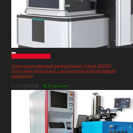
Быстрый просмотр
Электроэрозионный проволочный станок AW400
(латунная проволока) з автоматической заправкой
проволоки
4 125 000,00
₴
🟢 В наличии