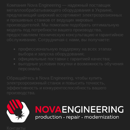
Компания Nova Engineering — надежный поставщик
металлообрабатывающего оборудования в Украине,
предлагающий широкий ассортимент электроэрозионных
и прошивных станков от ведущих мировых
производителей. Мы помогаем подобрать оптимальную
модель под потребности вашего производства,
предоставляем техническую консультацию и гарантийное
обслуживание. Сотрудничая с нами, вы получаете:
профессиональную поддержку на всех этапах
выбора и запуска оборудования;
официальные поставки с гарантией качества;
выгодные условия покупки и возможность обучения
персонала.
Обращайтесь в Nova Engineering, чтобы купить
электроэрозионный станок и повысить точность,
эффективность и конкурентоспособность вашего
производства.
Контакты