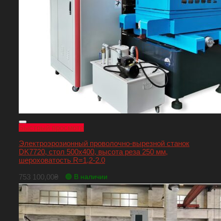
Быстрый просмотр
Электроэрозионный проволочно-вырезной станок
DK7720, стол 500х400, высота реза 250 мм,
шероховатость R=1,2-2.0
753 100,00
₴
🟢 В наличии