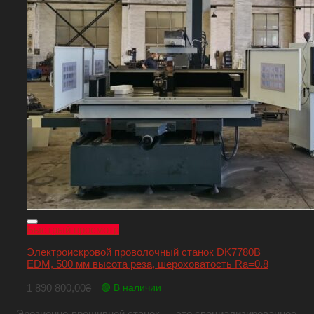
Быстрый просмотр
Электроискровой проволочный станок DK7780B
EDM, 500 мм высота реза, шероховатость Ra=0.8
1 890 800,00
₴
🟢 В наличии
Эрозионно-прошивной станок — это специализированное