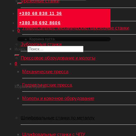
Фрезерные станки
+380 68 838 11 36
Фрезерные станки с ЧПУ
+380 50 692 8606
Универсальные (механические) фрезерные станки
0
Корзина пуста.
Зуборезные станки
Искать:
Прессовое оборудование и молоты
0
Механические пресса
Корзина
Гидравлические пресса
Корзина пуста.
Молоты и ковочное оборудование
Шлифовальные станки по металлу
Шлифовальные станки с ЧПУ