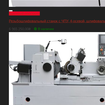
Быстрый просмотр
Резьбошлифовальный станок с ЧПУ, 4-осевой, шлифовальн
6 965 250,00
₴
🟢 В наличии