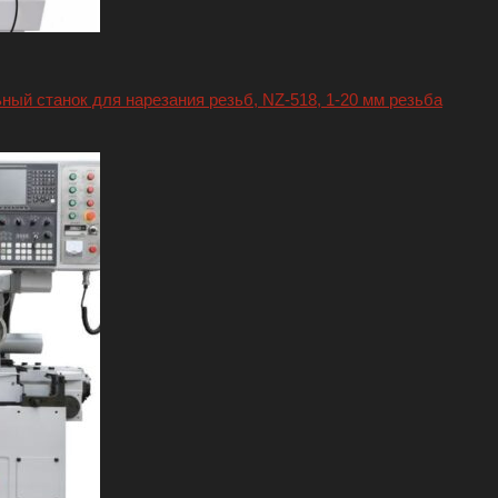
ый станок для нарезания резьб, NZ-518, 1-20 мм резьба