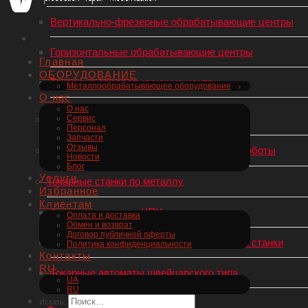
Вертикально-фрезерные обрабатывающие центры
Горизонтальные обрабатывающие центры
Главная
ОБОРУДОВАНИЕ
Токарные обрабатывающие центры
Металлообрабатывающее оборудование
О нас
О нас
Горизонтально-расточные станки
Сервис
Персонал
Запчасти
Отзывы
Роботы-манипуляторы, Промышленные роботы
Новости
Блог
Услуги
Токарные станки по металлу
Избранное
Клиентам
Токарные станки с ЧПУ
Оплата и доставка
Обмен и возврат
Договор публичной оферты
Универсальные (механические) токарные станки
Политика конфиденциальности
Контакты
RU
Токарные автоматы швейцарского типа
UA
RU
Искать: