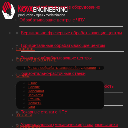
Металлообрабатывающее оборудование
Обрабатывающие центры с ЧПУ
Вертикально-фрезерные обрабатывающие центры
Горизонтальные обрабатывающие центры
Главная
Токарные обрабатывающие центры
ОБОРУДОВАНИЕ
Металлообрабатывающее оборудование
Горизонтально-расточные станки
О нас
О нас
Роботы-манипуляторы, Промышленные роботы
Сервис
Персонал
Запчасти
Токарные станки по металлу
Отзывы
Новости
Блог
Токарные станки с ЧПУ
Услуги
Универсальные (механические) токарные станки
Избранное