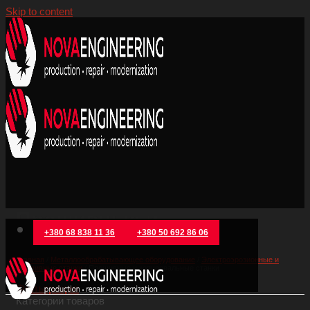
Skip to content
Прошивные и
+380 68 838 11 36
+380 50 692 86 06
копировальные станки
Главная
/
Металлообрабатывающее оборудование
/
Электроэрозионные и
прошивные станки
/
Прошивные и копировальные станки
Фильтрация
Категории товаров