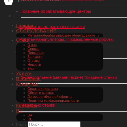
Токарные обрабатывающие центры
Главная
Горизонтально-расточные станки
ОБОРУДОВАНИЕ
Металлообрабатывающее оборудование
Роботы-манипуляторы, Промышленные роботы
О нас
О нас
Сервис
Токарные станки по металлу
Персонал
Запчасти
Отзывы
Токарные станки с ЧПУ
Новости
Блог
Услуги
Универсальные (механические) токарные станки
Избранное
Клиентам
Оплата и доставка
Токарные автоматы швейцарского типа
Обмен и возврат
Договор публичной оферты
Политика конфиденциальности
Фрезерные станки
Контакты
RU
UA
Фрезерные станки с ЧПУ
RU
Искать: