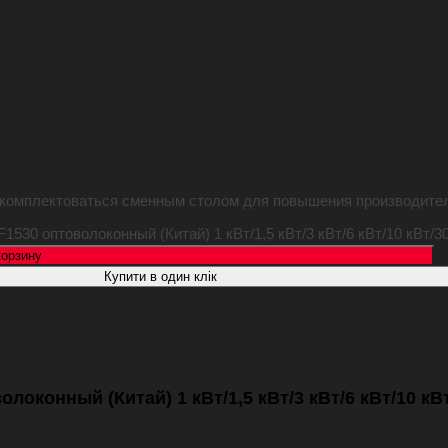
 комплектоваться сменным столом для повышения производите
530 оптоволоконный (Китай) 1 кВт/1,5 кВт/3 кВт/6 кВт/10 кВт/30
корзину
Купити в один клік
локонный (Китай) 1 кВт/1,5 кВт/3 кВт/6 кВт/10 кВт