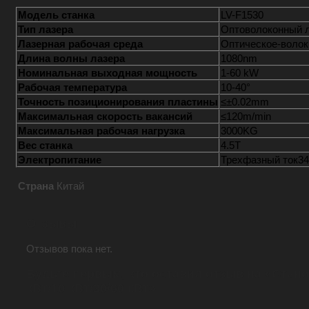
Модель станка
LV-F1530
Тип лазера
Оптоволоконный 
Лазерная рабочая среда
Оптическое-волок
Длина волны лазера
1080nm
Номинальная выходная мощность
1-60 kW
Рабочая температура
10-40°
Точность позиционирования пластины
≤±0.02mm
Максимальная скорость вакансий
≤120m/min
Максимальная рабочая нагрузка
3000KG
Вес станка
4.5T
Электропитание
Трехфазный ток34
Страна
Китай
Отзывы
Отзывов пока нет.
Будьте первым, кто оставил отзыв на «Станок
кВт/10 кВт/30/60 кВт»