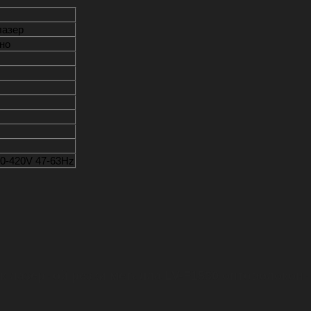
лазер
но
0-420V 47-63Hz
 лазерной резки металла LV-F1530 оптоволоконный