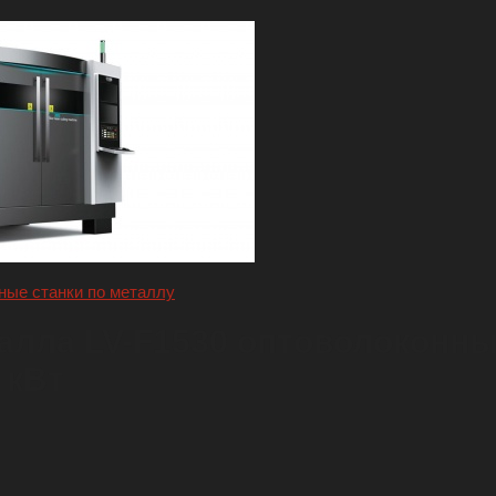
ные станки по металлу
алла LV-F1530 оптоволоконный 
 кВт