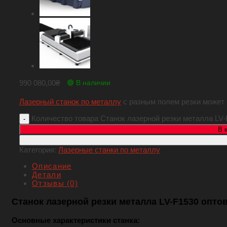
990 080,00
₴
🟢 В наличии
Лазерный станок по металлу
с разным полем резки может
Количество товара Станок лазерной резки металла LV-F1
В 
Категория:
Лазерные станки по металлу
Описание
Детали
Отзывы (0)
Станок лазерной резки металла LV-F1530 оптово
Основные характеристики станка: