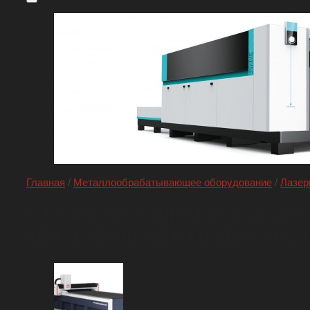
Главная
/
Металлообрабатывающее оборудование
/
Лазер
Станок лазерной резки мет
кВт/3 кВт/6 кВт/10 кВт/30/60