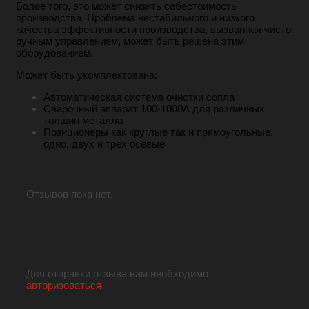
Более того, это может снизить себестоимость
производства. Проблема нестабильного и низкого
качества эффективности производства, вызванная чисто
ручным управлением, может быть решена этим
оборудованием.
Может быть укомплектована:
Автоматическая система очистки сопла
Сварочный аппарат 100-1000А для различных
толщин металла
Позиционеры как круглые так и прямоугольные,
одно, двух и трех осевые
Отзывы
Отзывов пока нет.
Будьте первым, кто оставил отзыв на
«Сварочный шестиосевой робот HS-R6-
08, с автоматическими позиционерами»
Для отправки отзыва вам необходимо
авторизоваться
.