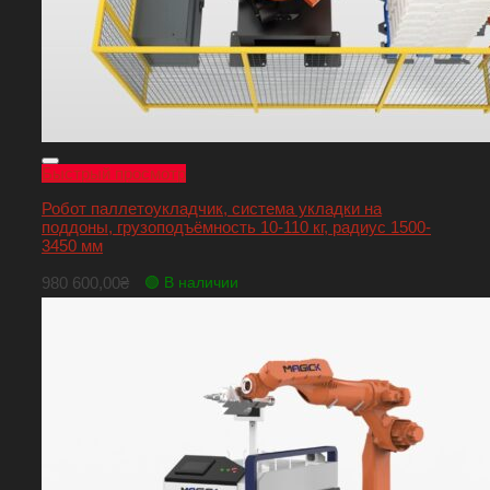
Быстрый просмотр
Робот паллетоукладчик, система укладки на
поддоны, грузоподъёмность 10-110 кг, радиус 1500-
3450 мм
980 600,00
₴
🟢 В наличии