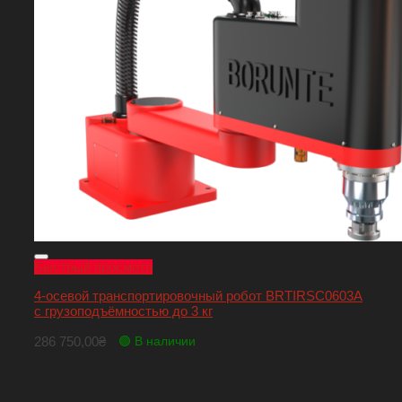
Быстрый просмотр
4-осевой транспортировочный робот BRTIRSC0603A
с грузоподъёмностью до 3 кг
286 750,00
₴
🟢 В наличии