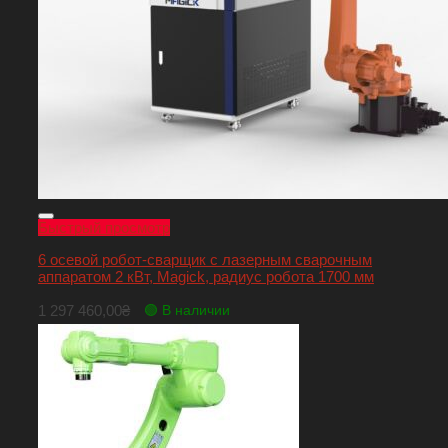
Быстрый просмотр
6 осевой робот-сварщик с лазерным сварочным
аппаратом 2 кВт, Magick, радиус робота 1700 мм
1 297 460,00
₴
🟢 В наличии