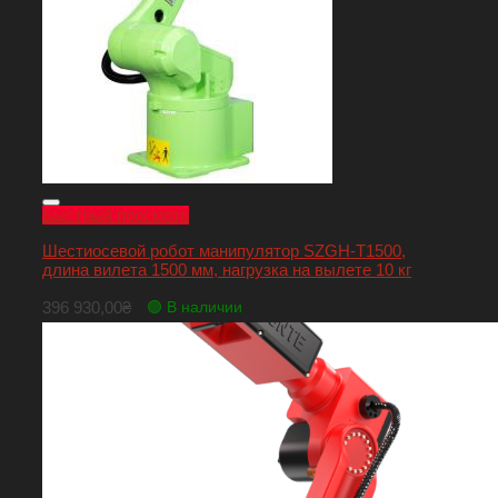
Быстрый просмотр
Шестиосевой робот манипулятор SZGH-T1500,
длина вилета 1500 мм, нагрузка на вылете 10 кг
396 930,00
₴
🟢 В наличии