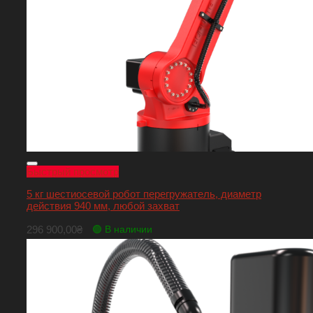
Быстрый просмотр
5 кг шестиосевой робот перегружатель, диаметр
действия 940 мм, любой захват
296 900,00
₴
🟢 В наличии