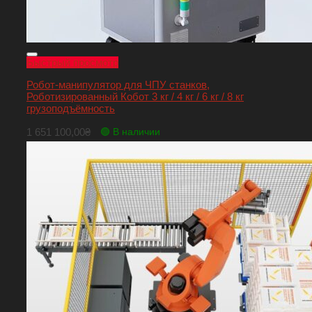
Быстрый просмотр
Робот-манипулятор для ЧПУ станков,
Роботизированный Кобот 3 кг / 4 кг / 6 кг / 8 кг
грузоподъёмность
1 651 100,00
₴
🟢 В наличии