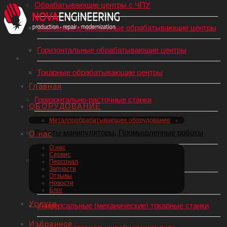
Обрабатывающие центры с ЧПУ
Вертикально-фрезерные обрабатывающие центры
Горизонтальные обрабатывающие центры
Токарные обрабатывающие центры
Главная
Горизонтально-расточные станки
ОБОРУДОВАНИЕ
Металлообрабатывающее оборудование
Роботы-манипуляторы, Промышленные роботы
О нас
О нас
Сервис
Токарные станки по металлу
Персонал
Запчасти
Отзывы
Токарные станки с ЧПУ
Новости
Блог
Услуги
Универсальные (механические) токарные станки
Избранное