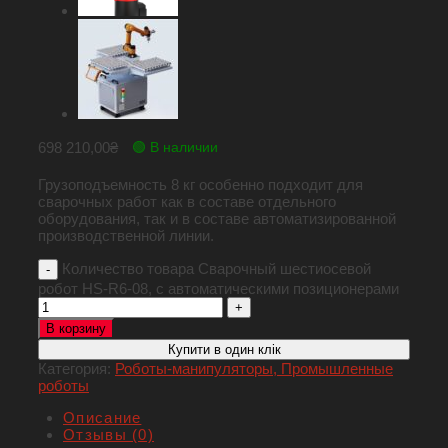
698 210,00
₴
🟢 В наличии
Грузоподъемность 8 кг особенно подходит для
сварочных работ как в составе отдельного
оборудования, так и в составе автоматизированной
производственной линии.
Количество товара Сварочный шестиосевой
робот HS-R6-08, с автоматическими позиционерами
В корзину
Купити в один клік
Категория:
Роботы-манипуляторы, Промышленные
роботы
Описание
Отзывы (0)