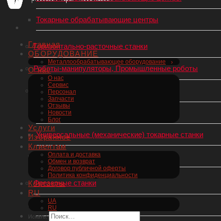
Токарные обрабатывающие центры
Главная
Горизонтально-расточные станки
ОБОРУДОВАНИЕ
Металлообрабатывающее оборудование
Роботы-манипуляторы, Промышленные роботы
О нас
О нас
Сервис
Токарные станки по металлу
Персонал
Запчасти
Отзывы
Токарные станки с ЧПУ
Новости
Блог
Услуги
Универсальные (механические) токарные станки
Избранное
Клиентам
Оплата и доставка
Токарные автоматы швейцарского типа
Обмен и возврат
Договор публичной оферты
Политика конфиденциальности
Фрезерные станки
Контакты
RU
UA
Фрезерные станки с ЧПУ
RU
Искать: