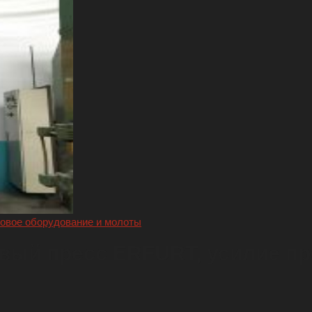
овое оборудование и молоты
ый пресс ERFURT, усилие пр