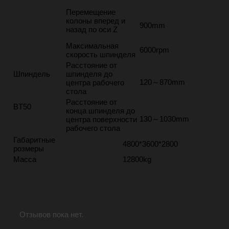
Перемещение
колоны вперед и
900mm
назад по оси Z
Максимальная
6000rpm
скорость шпинделя
Расстояние от
Шпиндель
шпинделя до
120～870mm
центра рабочего
стола
Расстояние от
BT50
конца шпинделя до
130～1030mm
центра поверхности
рабочего стола
Габаритные
4800*3600*2800
розмеры
Масса
12800kg
Отзывы
Отзывов пока нет.