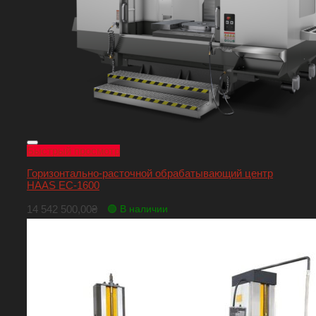
Быстрый просмотр
Горизонтально-расточной обрабатывающий центр
HAAS EC-1600
14 542 500,00
₴
🟢 В наличии