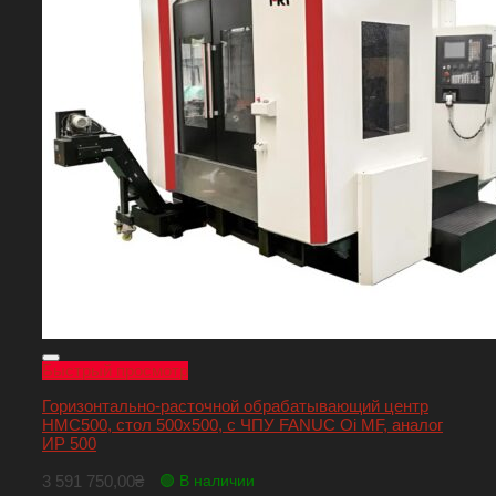
Быстрый просмотр
Горизонтально-расточной обрабатывающий центр
HMC500, стол 500х500, с ЧПУ FANUC Oi MF, аналог
ИР 500
3 591 750,00
₴
🟢 В наличии