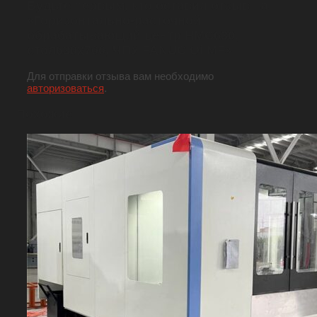
Будьте первым, кто оставил отзыв на
«Горизонтально-расточной
обрабатывающий центр HMC630,
стол630х700, ЧПУ FANUC Oi MF»
Для отправки отзыва вам необходимо
авторизоваться
.
Похожие