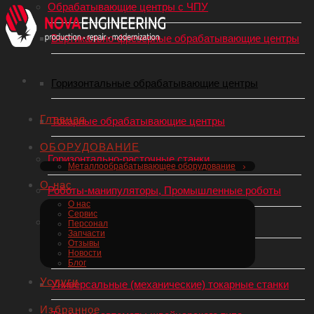
Обрабатывающие центры с ЧПУ
Вертикально-фрезерные обрабатывающие центры
Горизонтальные обрабатывающие центры
Главная
Токарные обрабатывающие центры
ОБОРУДОВАНИЕ
Горизонтально-расточные станки
Металлообрабатывающее оборудование
О нас
Роботы-манипуляторы, Промышленные роботы
О нас
Сервис
Токарные станки по металлу
Персонал
Запчасти
Отзывы
Токарные станки с ЧПУ
Новости
Блог
Услуги
Универсальные (механические) токарные станки
Избранное