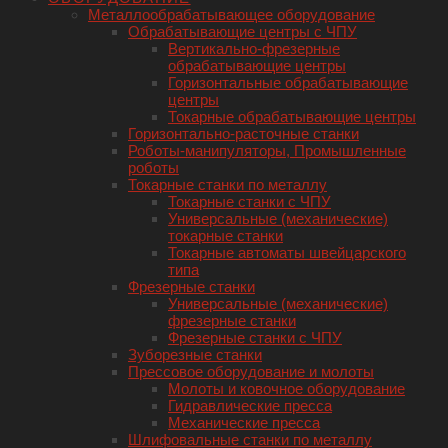
Металлообрабатывающее оборудование
Обрабатывающие центры с ЧПУ
Вертикально-фрезерные
обрабатывающие центры
Горизонтальные обрабатывающие
центры
Токарные обрабатывающие центры
Горизонтально-расточные станки
Роботы-манипуляторы, Промышленные
роботы
Токарные станки по металлу
Токарные станки с ЧПУ
Универсальные (механические)
токарные станки
Токарные автоматы швейцарского
типа
Фрезерные станки
Универсальные (механические)
фрезерные станки
Фрезерные станки с ЧПУ
Зуборезные станки
Прессовое оборудование и молоты
Молоты и ковочное оборудование
Гидравлические пресса
Механические пресса
Шлифовальные станки по металлу