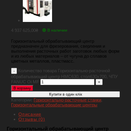
4 937 625,00
₴
🟢 В наличии
Горизонтальный обрабатывающий центр
предназначен для фрезерования, сверления и
выполнения расточных работ заготовок любых форм
и из любых материалов – от чугуна до сплавов
цветных металлов, пластмасс.
Количество товара Горизонтально-расточной
обрабатывающий центр HMC630, стол630х700, ЧПУ
FANUC Oi MF
В корзину
Купити в один клік
Категории:
Горизонтально-расточные станки
,
Горизонтальные обрабатывающие центры
Описание
Отзывы (0)
Горизонтальный обрабатывающий центр