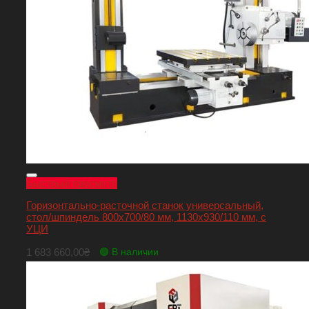
Быстрый просмотр
Горизонтально-расточной станок универсальный,
стол/шпиндель 800х700/80 мм, 1130х930/110 мм, с
УЦИ
1 683 660,00
₴
🟢 В наличии