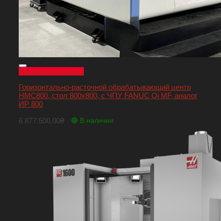
Быстрый просмотр
Горизонтально-расточной обрабатывающий центр
HMC800, стол 800х800, с ЧПУ FANUC Oi MF, аналог
ИР 800
6 877 500,00
₴
🟢 В наличии