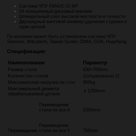
Система ЧПУ FANUC Oi MF
24 позиционный дисковый магазин
Шпиндельный узел высокой жесткости и точности
Двухрядный винтовой конвеер удаления стружки и
один цепной
По желанию может быть установлена ​​система ЧПУ
Siemens, Mitsubishi, Taiwan Syntec 22MA, GSK, Huazhong
Спецификация:
Наименование
Параметр
Размер стола
630×700mm
Количество столов
1(опционально 2)
Максимальная нагрузка на стол
950kg
Максимальный диаметр
￠1250mm
обрабатываемой детали
Перемещение
стола по оси X
1050mm
Перемещение
Перемещение
стола по оси Y
750mm