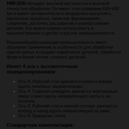
HMC630
обладает высокой жесткостью и высокой
точностью обработки. Он имеет стол размером 630×630
мм и может автоматически и непрерывно выполнять
различные процессы, такие как фрезерование,
сверление, расточка, расширение и развертывание
деталей. Его можно широко использовать в
машиностроении и других отраслях промышленности.
Машинообрабатывающая промышленность имеет
обширное применение, в особенности для обработки
партий малых и средних коробчатых деталей, обработки
форм и более чётких сложных деталей.
Имеет 4 оси с высокоточным
позиционированием:
Ось X: Рабочий стол двигается влево и вправо
вдоль линейных направляющих;
Ось Y: Главный шпиндель двигается вертикально
вверх и вниз вдоль направляющего рельса на
колонне;
Ось Z: Рабочий стол и нижний суппорт двигаются
вперед и назад вдоль направляющей на раме;
Ось B: Вращение стола.
Стандартная комплектация: