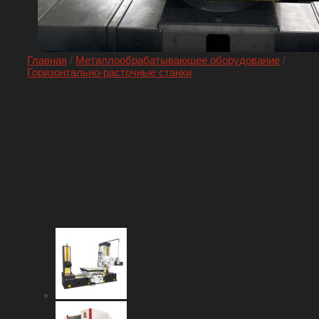
Главная
/
Металлообрабатывающее оборудование
/
Горизонтально-расточные станки
Горизонтально-
расточной
обрабатывающий центр
HMC630, стол630х700,
ЧПУ FANUC Oi MF