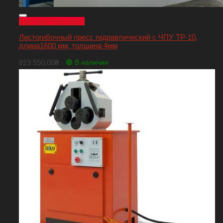
Быстрый просмотр
Листогибочный пресс гидравлический с ЧПУ ТР-10,
длина1600 мм, толщина 4мм
819 550,00
₴
🟢 В наличии