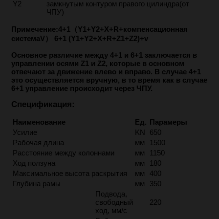
Y2
замкнутым контуром правого цилиндра(от
ЧПУ)
Примечение:4+1（Y1+Y2+X+R+компенсационная
системаV） 6+1 (Y1+Y2+X+R+Z1+Z2)+v
Основное различие между 4+1 и 6+1 заключается в
управлении осями Z1 и Z2, которые в основном
отвечают за движение влево и вправо. В случае 4+1
это осуществляется вручную, в то время как в случае
6+1 управление происходит через ЧПУ.
Спецификация:
Наименование
Ед.
Парамеры
Усилие
KN
650
Рабочая длина
мм
1500
Расстояние между колоннами
мм
1150
Xод ползуна
мм
180
Максимальное высота раскрытия
мм
400
Глубина рамы
мм
350
Подвода,
свободный
220
ход, мм/с