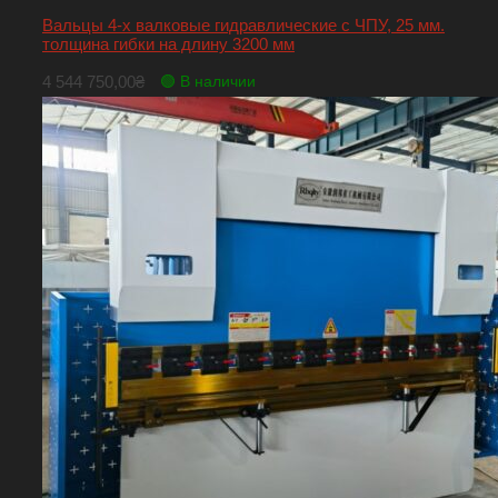
Вальцы 4-х валковые гидравлические с ЧПУ, 25 мм.
толщина гибки на длину 3200 мм
4 544 750,00
₴
🟢 В наличии