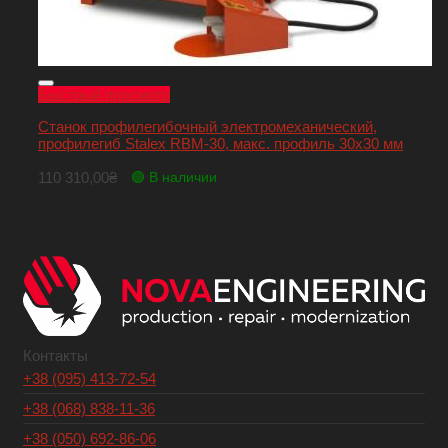
Быстрый просмотр
Станок профилегибочный электромеханический,
профилегиб Stalex RBM-30, макс. профиль 30х30 мм
110 310,00
₴
🟢 В наличии
Контакты
+38 (095) 413-72-54
+38 (068) 838-11-36
+38 (050) 692-86-06