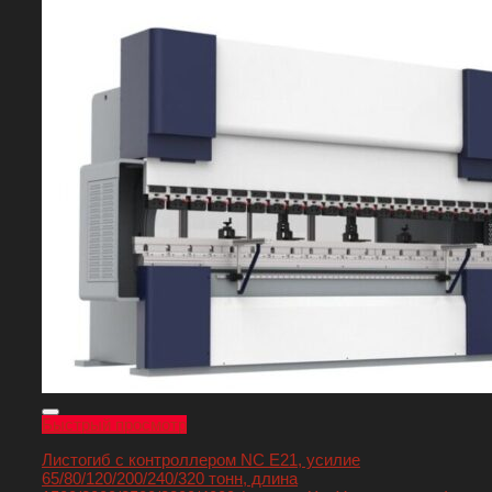
Быстрый просмотр
Листогиб с контроллером NC E21, усилие
65/80/120/200/240/320 тонн, длина