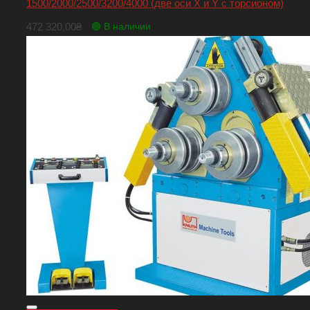
1500/2000/2500/3200/4000 (две оси X и Y с торсионом)
472 320,00
₴
🟢 В наличии