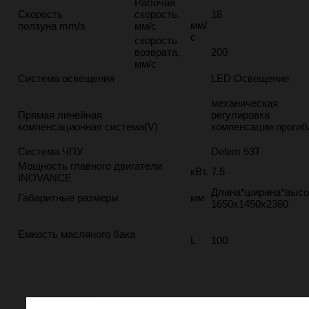
Рабочая
Скорость
скорость,
18
мм/
ползуна mm/s
мм/с
с
скорость
возврата,
200
мм/с
Система освещения
LED Освещение
механическая
Прямая линейная
регулир
компенсационная система(V)
компенсации прогиб
Система ЧПУ
Delem 53T
Мощность главного двигатели
кВт.
7.5
INOVANCE
Длина*ширина*высо
Габаритные размеры
мм
1650x1450x2360
Емкость масляного бака
L
100
Похожие