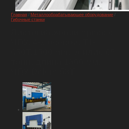
Главная
/
Металлообрабатывающее оборудование
/
Гибочные станки
Листогибочный пресс с
ЧПУ, 4-х осевой, T1-
650T/1500mm, усилие 65
тонн, длина 1500 мм,
ЧПУ Delem 53T