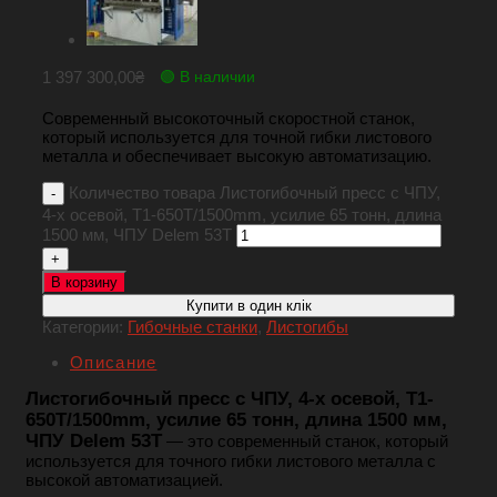
1 397 300,00
₴
🟢 В наличии
Современный высокоточный скоростной станок,
который используется для точной гибки листового
металла и обеспечивает высокую автоматизацию.
Количество товара Листогибочный пресс с ЧПУ,
4-х осевой, T1-650T/1500mm, усилие 65 тонн, длина
1500 мм, ЧПУ Delem 53T
В корзину
Купити в один клік
Категории:
Гибочные станки
,
Листогибы
Описание
Листогибочный пресс с ЧПУ, 4-х осевой, T1-
650T/1500mm, усилие 65 тонн, длина 1500 мм,
ЧПУ Delem 53T
— это современный станок, который
используется для точного гибки листового металла с
высокой автоматизацией.