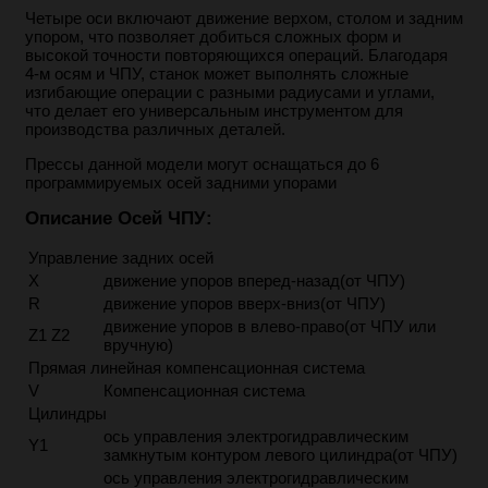
Четыре оси включают движение верхом, столом и задним
упором, что позволяет добиться сложных форм и
высокой точности повторяющихся операций. Благодаря
4-м осям и ЧПУ, станок может выполнять сложные
изгибающие операции с разными радиусами и углами,
что делает его универсальным инструментом для
производства различных деталей.
Прессы данной модели могут оснащаться до 6
программируемых осей задними упорами
Описание Осей ЧПУ:
Управление задних осей
X
движение упоров вперед-назад(от ЧПУ)
R
движение упоров вверх-вниз(от ЧПУ)
движение упоров в влево-право(от ЧПУ или
Z1 Z2
вручную)
Прямая линейная компенсационная система
V
Компенсационная система
Цилиндры
ось управления электрогидравлическим
Y1
замкнутым контуром левого цилиндра(от ЧПУ)
ось управления электрогидравлическим