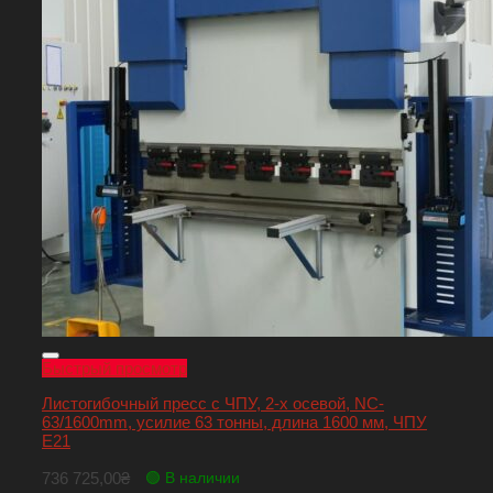
Быстрый просмотр
Листогибочный пресс с ЧПУ, 2-х осевой, NC-
63/1600mm, усилие 63 тонны, длина 1600 мм, ЧПУ
E21
736 725,00
₴
🟢 В наличии