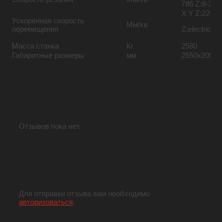
786
Z:8-394
X Y Z:22-55
Ускоренная скорость
Мм/хв
перемещения
Z:electric
Масса станка
Кг
2580
Габаритные размеры
мм
2550x2050x
Отзывы
Отзывов пока нет.
Будьте первым, кто оставил отзыв на
«Универсальный фрезерный станок
Х6436/Х6440 с УЦИ и поворотной
головой стол 1320×360 мм /1650х400 мм»
Для отправки отзыва вам необходимо
авторизоваться
.
Похожие