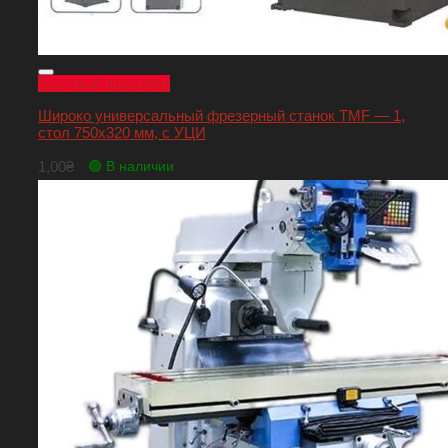
Быстрый просмотр
Широко универсальный фрезерный станок TMF — 1,
стол 750х320 мм, с УЦИ
1,00
₴
🟢 В наличии