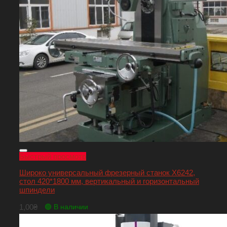
Быстрый просмотр
Широко универсальный фрезерный станок Х6242,
стол 420*1800 мм, вертикальный и горизонтальный
шпиндели
1,00
₴
🟢 В наличии