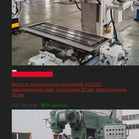
Быстрый просмотр
Верстат свердлильно-фрезерний XZ5150,
максимальний діам. свердління 50 мм, фрезерування
32 мм
836 600,00
₴
🟢 В наличии