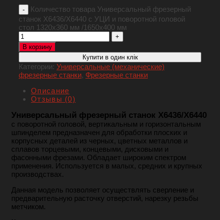
Количество товара Универсальный фрезерный
станок Х6436/Х6440 с УЦИ и поворотной головой
стол 1320x360 мм /1650х400 мм
В корзину
Купити в один клік
Категории:
Универсальные (механические)
фрезерные станки
,
Фрезерные станки
Описание
Отзывы (0)
Универсальный фрезерный станок Х6436/Х6440
с поворотной головой, вертикальным и горизонтальным
шпинделем предназначен для обработки плоских и
корпусных деталей из черных, цветных металлов и
сплавов торцевыми, концевыми, дисковыми и
фасонными фрезами. Обладает широким спектром
применения. Используется в малых, средних и крупных
производствах.
Данная модель позволяет осуществлять сверление и
предварительную расточку отверстий, нарезку резьбы
метчиком.