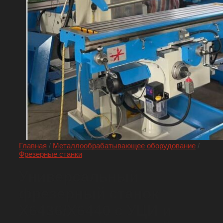
Главная
/
Металлообрабатывающее оборудование
/
Фрезерные станки
Универсальный
фрезерный станок
Х6436/Х6440 с УЦИ и