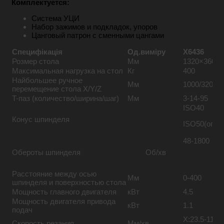
Комплектуется:
Система УЦИ
Набор зажимов и подкладок, упоров
Цанговый патрон с сменными цангами
Специфікація
Од.виміру
X6436
Розмер стола
Мм
1320×360
Максимальная нагрузка на стол
Кг
400
Найбольшее ручное
Мм
1000/320/40
перемещение стола X/Y/Z
T-паз (количество/ширина/шаг)
Мм
3-14-95
ISO40
Конус шпинделя
ISO50(опціо
48-1800
Обероты шпинделя
Об/хв
Расстояние между осью
Мм
0-400
шпинделя и поверхностью стола
Мощность главного двигателя
кВт
4.5
Мощность двигателя привода
кВт
1.1
подач
X:23.5-1180
Скорость резания
Мм/хв