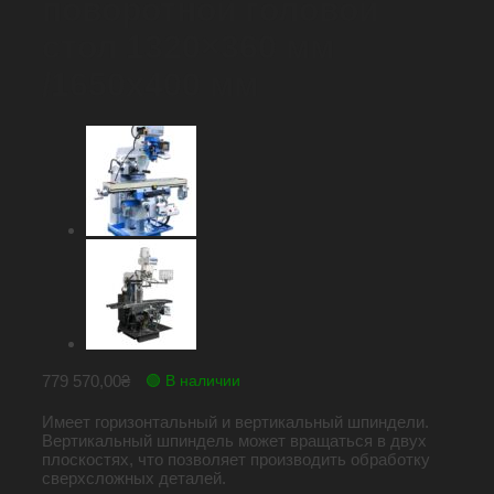
поворотной головой
стол 1320×360 мм
/1650х400 мм
779 570,00
₴
🟢 В наличии
Имеет горизонтальный и вертикальный шпиндели.
Вертикальный шпиндель может вращаться в двух
плоскостях, что позволяет производить обработку
сверхсложных деталей.