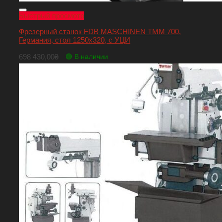
Быстрый просмотр
Фрезерный станок FDB MASCHINEN TMM 700,
Германия, стол 1250х320, с УЦИ
698 430,00
₴
🟢 В наличии