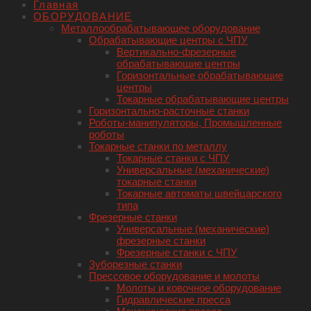
Главная
ОБОРУДОВАНИЕ
Металлообрабатывающее оборудование
Обрабатывающие центры с ЧПУ
Вертикально-фрезерные
обрабатывающие центры
Горизонтальные обрабатывающие
центры
Токарные обрабатывающие центры
Горизонтально-расточные станки
Роботы-манипуляторы, Промышленные
роботы
Токарные станки по металлу
Токарные станки с ЧПУ
Универсальные (механические)
токарные станки
Токарные автоматы швейцарского
типа
Фрезерные станки
Универсальные (механические)
фрезерные станки
Фрезерные станки с ЧПУ
Зуборезные станки
Прессовое оборудование и молоты
Молоты и ковочное оборудование
Гидравлические пресса