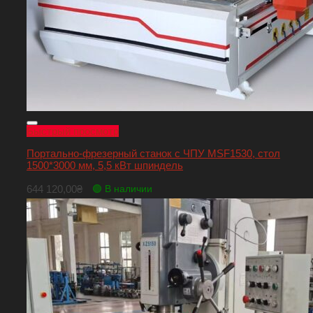
Быстрый просмотр
Портально-фрезерный станок с ЧПУ MSF1530, стол
1500*3000 мм, 5,5 кВт шпиндель
644 120,00
₴
🟢 В наличии