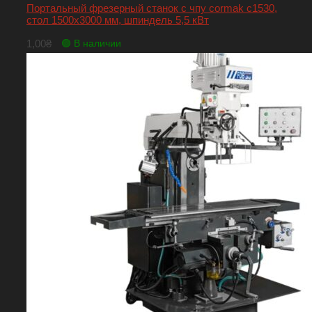
Портальный фрезерный станок с чпу cormak c1530,
стол 1500х3000 мм, шпиндель 5,5 кВт
1,00
₴
🟢 В наличии