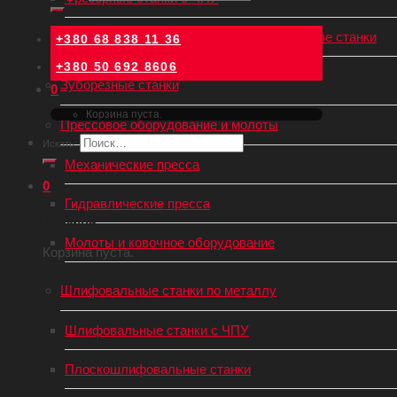
Универсальные (механические) фрезерные станки
+380 68 838 11 36
+380 50 692 8606
Зуборезные станки
0
Корзина пуста.
Прессовое оборудование и молоты
Искать:
Механические пресса
0
Гидравлические пресса
Корзина
Молоты и ковочное оборудование
Корзина пуста.
Шлифовальные станки по металлу
Шлифовальные станки с ЧПУ
Плоскошлифовальные станки