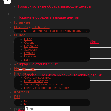
Горизонтальные обрабатывающие центры
Токарные обрабатывающие центры
Главная
ОБОРУДОВАНИЕ
Горизонтально-расточные станки
Металлообрабатывающее оборудование
О нас
О нас
Роботы-манипуляторы, Промышленные роботы
Сервис
Персонал
Запчасти
Токарные станки по металлу
Отзывы
Новости
Блог
Услуги
Токарные станки с ЧПУ
Избранное
Клиентам
Универсальные (механические) токарные станки
Оплата и доставка
Обмен и возврат
Договор публичной оферты
Токарные автоматы швейцарского типа
Политика конфиденциальности
Контакты
RU
Фрезерные станки
UA
RU
Искать:
Фрезерные станки с ЧПУ