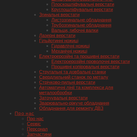
Плоскошліфувальні верстати
Круглошліфувальні верстати
Згинальні верстати
Листозгинальне обладнання
Трубозгинальне обладнання
Вальци, гибочні валки
Лазерні верстати
Гільйотинні ножиці
Гідравлічні ножиці
Механічні ножиці
Електроерозійні та прошивні верстати
Електроерозійні проволочні верстати
Прошивні копіровальні верстати
Стругальні та довбальні станки
Свердлильний станок по металу
Стрічково-пильні верстати
Автоматичні лінії та комплекси для
металообробки
Заточувальні верстати
Зварювально-ріжуче обладнання
Обладнання для ремонту ДВЗ
Про нас
Про нас
Сервіс
Персонал
Запчастини