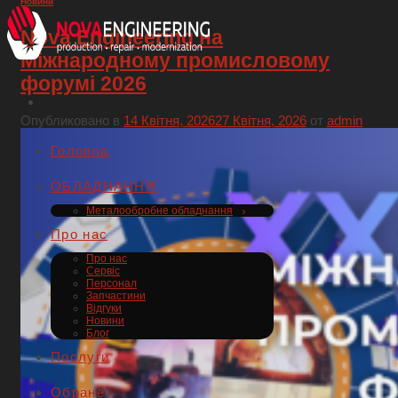
Новини
Nova Engineering на
Міжнародному промисловому
форумі 2026
Опубликовано в
14 Квітня, 2026
27 Квітня, 2026
от
admin
Головна
ОБЛАДНАННЯ
Металообробне обладнання
Про нас
Про нас
Сервіс
Персонал
Запчастини
Відгуки
Новини
Блог
Послуги
Обране