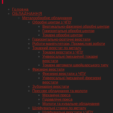
Головна
ОБЛАДНАННЯ
Металообробне обладнання
Обробні центри з ЧПУ
Вертикально-фрезерні обробні центри
Горизонтальні обробні центри
Токарні обробні центри
Горизонтально-розточні верстати
Роботи-маніпулятори, Промислові роботи
Токарний верстат по металу
Токарні верстати з ЧПУ
Універсальні (механічні) токарні
верстати
Токарні автомати швейцарського типу
Фрезерні верстати
Фрезерні верстати з ЧПУ
Універсальні (механічні) фрезерні
верстати
Зубонарізні верстати
Пресове обладнання та молоти
Механічні преса
Гідравлічні преса
Молоти та кувальне обладнання
Шліфувальні станки по металу
Шліфувальні верстати з ЧПУ