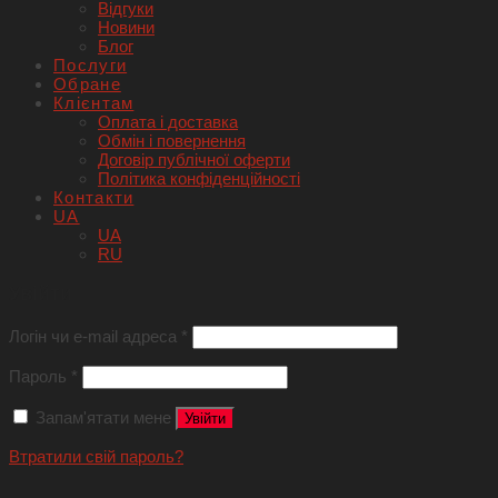
Відгуки
Новини
Блог
Послуги
Обране
Клієнтам
Оплата і доставка
Обмін і повернення
Договір публічної оферти
Політика конфіденційності
Контакти
UA
UA
RU
Увійти
Логін чи e-mail адреса
*
Пароль
*
Запам'ятати мене
Увійти
Втратили свій пароль?