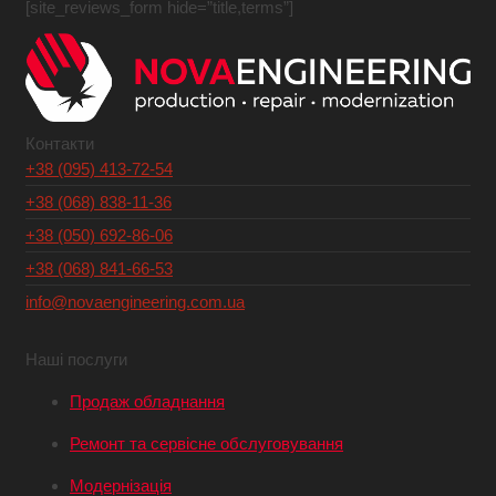
[site_reviews_form hide=”title,terms”]
Контакти
+38 (095) 413-72-54
+38 (068) 838-11-36
+38 (050) 692-86-06
+38 (068) 841-66-53
info@novaengineering.com.ua
Наші послуги
Продаж обладнання
Ремонт та сервісне обслуговування
Модернізація