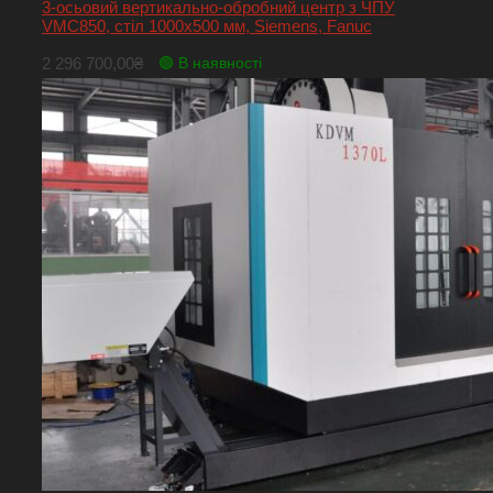
3-осьовий вертикально-обробний центр з ЧПУ
VMC850, стіл 1000х500 мм, Siemens, Fanuc
2 296 700,00
₴
🟢 В наявності