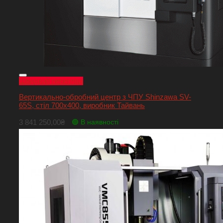
Швидкий перегляд
Вертикально-обробний центр з ЧПУ Shinzawa SV-
65S, стіл 700х400, виробник Тайвань
3 841 250,00
₴
🟢 В наявності