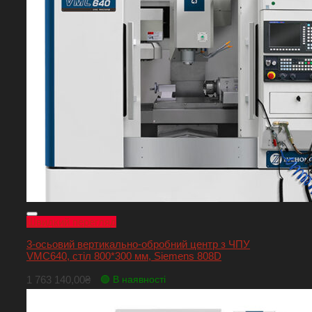
Швидкий перегляд
3-осьовий вертикально-обробний центр з ЧПУ
VMC640, стіл 800*300 мм, Siemens 808D
1 763 140,00
₴
🟢 В наявності