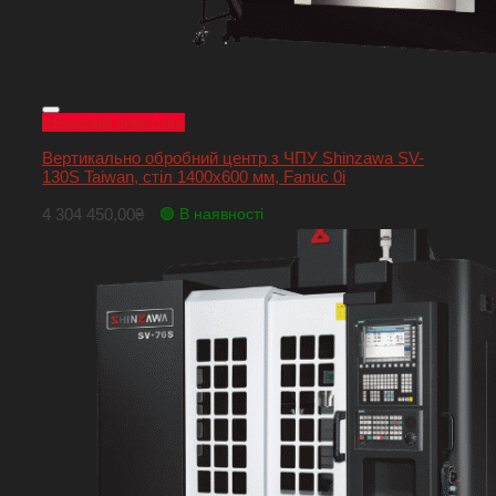
Швидкий перегляд
Вертикально обробний центр з ЧПУ Shinzawa SV-
130S Taiwan, стіл 1400х600 мм, Fanuc 0i
4 304 450,00
₴
🟢 В наявності