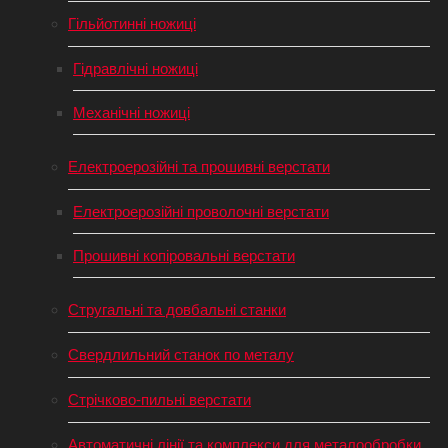
Гільйотинні ножиці
Гідравлічні ножиці
Механічні ножиці
Електроерозійні та прошивні верстати
Електроерозійні проволочні верстати
Прошивні копіровальні верстати
Стругальні та довбальні станки
Свердлильний станок по металу
Стрічково-пильні верстати
Автоматичні лінії та комплекси для металообробки