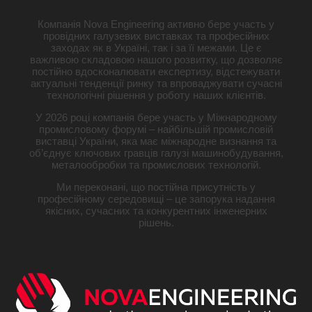
Компанія Nova Engineering активно бере участь у
провідних галузевих виставках та професійних
заходах як в Україні, так і за її межами. Це є
важливою складовою нашого розвитку, що дозволяє
постійно вдосконалювати експертизу, відстежувати
актуальні тенденції ринку та впроваджувати сучасні
технологічні рішення у роботу наших клієнтів.
У 2026 році компанія бере участь у Міжнародному
промисловому форумі – найбільшій промисловій
виставці України, яка має міжнародне визнання та
об’єднує ключових гравців галузі машинобудування,
металообробки та промислових технологій.
Ми переконані, що постійна присутність у
професійному середовищі – це запорука надання
якісних, сучасних та конкурентних інженерних
рішень.