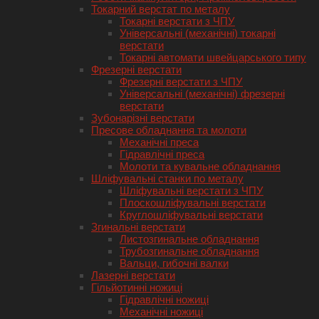
Токарний верстат по металу
Токарні верстати з ЧПУ
Універсальні (механічні) токарні
верстати
Токарні автомати швейцарського типу
Фрезерні верстати
Фрезерні верстати з ЧПУ
Універсальні (механічні) фрезерні
верстати
Зубонарізні верстати
Пресове обладнання та молоти
Механічні преса
Гідравлічні преса
Молоти та кувальне обладнання
Шліфувальні станки по металу
Шліфувальні верстати з ЧПУ
Плоскошліфувальні верстати
Круглошліфувальні верстати
Згинальні верстати
Листозгинальне обладнання
Трубозгинальне обладнання
Вальци, гибочні валки
Лазерні верстати
Гільйотинні ножиці
Гідравлічні ножиці
Механічні ножиці