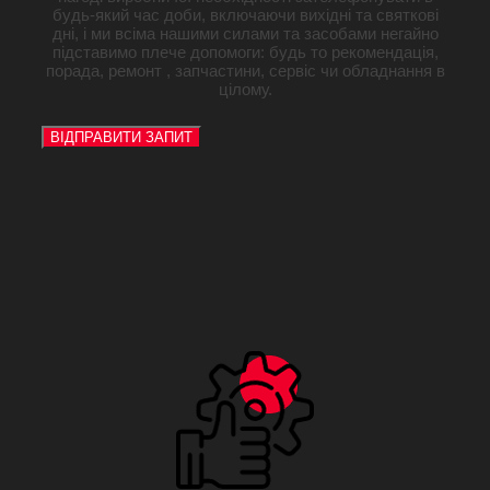
будь-який час доби, включаючи вихідні та святкові
дні, і ми всіма нашими силами та засобами негайно
підставимо плече допомоги: будь то рекомендація,
порада, ремонт , запчастини, сервіс чи обладнання в
цілому.
ВІДПРАВИТИ ЗАПИТ