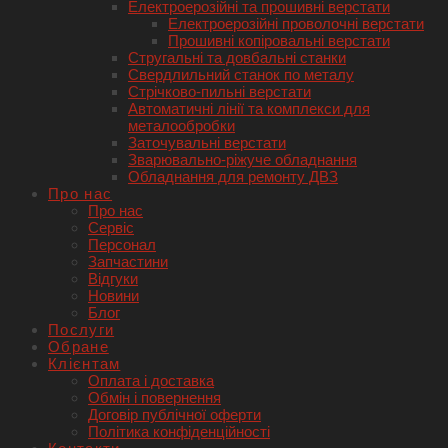
Електроерозійні та прошивні верстати
Електроерозійні проволочні верстати
Прошивні копіровальні верстати
Стругальні та довбальні станки
Свердлильний станок по металу
Стрічково-пильні верстати
Автоматичні лінії та комплекси для
металообробки
Заточувальні верстати
Зварювально-ріжуче обладнання
Обладнання для ремонту ДВЗ
Про нас
Про нас
Сервіс
Персонал
Запчастини
Відгуки
Новини
Блог
Послуги
Обране
Клієнтам
Оплата і доставка
Обмін і повернення
Договір публічної оферти
Політика конфіденційності