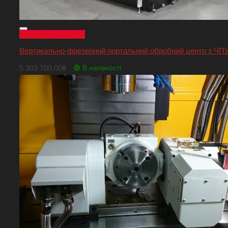
Швидкий перегляд
Вертикально-фрезерний портальний обробний центр з ЧПУ 
5 303 700,00
₴
🟢 В наявності