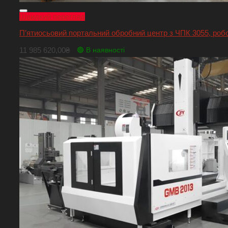
Швидкий перегляд
П’ятиосьовий портальний обробний центр з ЧПК 3055, ро
11 985 620,00
₴
🟢 В наявності