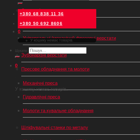
Фрезерні верстати
+380 68 838 11 36
+380 50 692 8606
Фрезерні верстати з ЧПУ
0
Універсальні (механічні) фрезерні верстати
У кошику немає товарів.
Шукати:
Зубонарізні верстати
0
Пресове обладнання та молоти
Кошик
Механічні преса
У кошику немає товарів.
Гідравлічні преса
Молоти та кувальне обладнання
Шліфувальні станки по металу