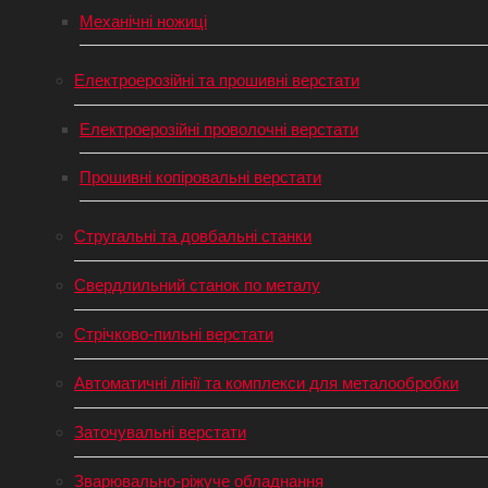
Механічні ножиці
Електроерозійні та прошивні верстати
Електроерозійні проволочні верстати
Прошивні копіровальні верстати
Стругальні та довбальні станки
Свердлильний станок по металу
Стрічково-пильні верстати
Автоматичні лінії та комплекси для металообробки
Заточувальні верстати
Зварювально-ріжуче обладнання