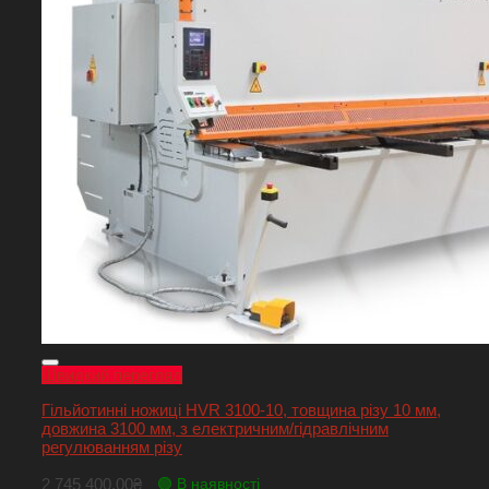
Швидкий перегляд
Гільйотинні ножиці HVR 3100-10, товщина різу 10 мм,
довжина 3100 мм, з електричним/гідравлічним
регулюванням різу
2 745 400,00
₴
🟢 В наявності