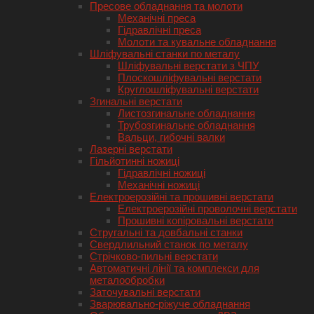
Пресове обладнання та молоти
Механічні преса
Гідравлічні преса
Молоти та кувальне обладнання
Шліфувальні станки по металу
Шліфувальні верстати з ЧПУ
Плоскошліфувальні верстати
Круглошліфувальні верстати
Згинальні верстати
Листозгинальне обладнання
Трубозгинальне обладнання
Вальци, гибочні валки
Лазерні верстати
Гільйотинні ножиці
Гідравлічні ножиці
Механічні ножиці
Електроерозійні та прошивні верстати
Електроерозійні проволочні верстати
Прошивні копіровальні верстати
Стругальні та довбальні станки
Свердлильний станок по металу
Стрічково-пильні верстати
Автоматичні лінії та комплекси для
металообробки
Заточувальні верстати
Зварювально-ріжуче обладнання