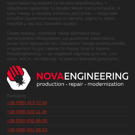
адаптовані під вимоги сучасного виробництва, з
офіційною гарантією та професійною консультацією. А
ціна товару у нашому каталозі доступна — якщо вам
потрібні гідравлічні ножиці по металу, вартість таких
виробів у нас вас приємно здивує.
Окрім ножиць, компанія також пропонує інше
металургійне обладнання, що дозволяє комплексно
оснастити підприємство. Замовити товари можна онлайн
з гарантією та доставкою по Києву та всій Україні.
NovaEngineering — це надійний партнер для тих, хто
цінує якість, експертизу та довгостроковий результат.
Контакти
+38 (095) 413-72-54
+38 (068) 838-11-36
+38 (050) 692-86-06
+38 (068) 841-66-53