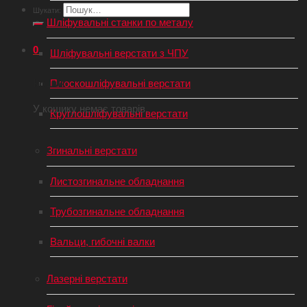
Шукати:
Шліфувальні станки по металу
0
Шліфувальні верстати з ЧПУ
Кошик
Плоскошліфувальні верстати
У кошику немає товарів.
Круглошліфувальні верстати
Згинальні верстати
Листозгинальне обладнання
Трубозгинальне обладнання
Вальци, гибочні валки
Лазерні верстати