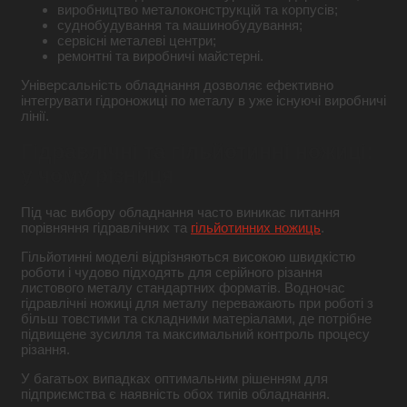
виробництво металоконструкцій та корпусів;
суднобудування та машинобудування;
сервісні металеві центри;
ремонтні та виробничі майстерні.
Універсальність обладнання дозволяє ефективно
інтегрувати гідроножиці по металу в уже існуючі виробничі
лінії.
Гідравлічні та гільйотинні ножиці:
у чому різниця
Під час вибору обладнання часто виникає питання
порівняння гідравлічних та
гільйотинних ножиць
.
Гільйотинні моделі відрізняються високою швидкістю
роботи і чудово підходять для серійного різання
листового металу стандартних форматів. Водночас
гідравлічні ножиці для металу переважають при роботі з
більш товстими та складними матеріалами, де потрібне
підвищене зусилля та максимальний контроль процесу
різання.
У багатьох випадках оптимальним рішенням для
підприємства є наявність обох типів обладнання.