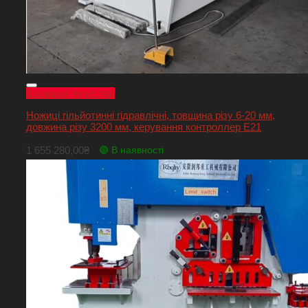
Швидкий перегляд
Ножиці гільйотинні гідравлічні, товщина різу 6-20 мм,
довжина різу 3200 мм, керування контроллер Е21
1 655 280,00
₴
🟢 В наявності