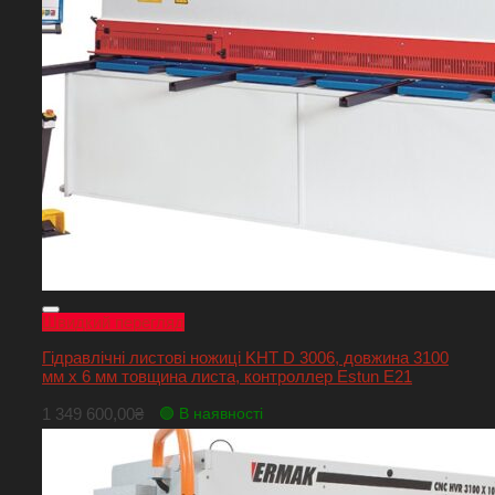
Швидкий перегляд
Гідравлічні листові ножиці KHT D 3006, довжина 3100
мм х 6 мм товщина листа, контроллер Estun E21
1 349 600,00
₴
🟢 В наявності