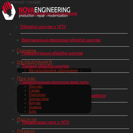
Категорії товарів
Металообробне обладнання
Обробні центри з ЧПУ
Вертикально-фрезерні обробні центри
Головна
Горизонтальні обробні центри
ОБЛАДНАННЯ
Токарні обробні центри
Металообробне обладнання
Про нас
Горизонтально-розточні верстати
Про нас
Сервіс
Персонал
Роботи-маніпулятори, Промислові роботи
Запчастини
Відгуки
Новини
Токарний верстат по металу
Блог
Послуги
Токарні верстати з ЧПУ
Обране