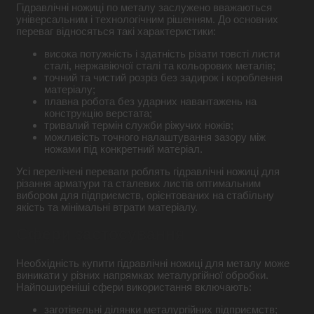
Гідравлічні ножиці по металу заслужено вважаються
універсальним і технологічним рішенням. До основних
переваг відносяться такі характеристики:
висока потужність і здатність різати товсті листи
сталі, нержавіючої сталі та кольорових металів;
точний та чистий розріз без задирок і короблення
матеріалу;
плавна робота без ударних навантажень на
конструкцію верстата;
тривалий термін служби ріжучих ножів;
можливість точного налаштування зазору між
ножами під конкретний матеріал.
Усі перелічені переваги роблять гідравлічні ножиці для
різання арматури та сталевих листів оптимальним
вибором для підприємств, орієнтованих на стабільну
якість та мінімальні втрати матеріалу.
Сфери застосування
Необхідність купити гідравлічні ножиці для металу може
виникати у різних напрямках металургійної обробки.
Найпоширеніші сфери використання включають:
заготівельні ділянки металургійних підприємств;