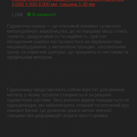
3 000/ 4 000/ 6 000 мм, товщина 1-30 мм
1,00
₴
🟢 В наявності
Гідравлічні ножиці — це ключовий елемент сучасного
металургійного виробництва, де на першому місці стоять
точність, продуктивність та надійність. Цей тип
обладнання широко застосовується на підприємствах
машинобудування, у металоконструкціях, заготівельних
цехах та сервісних центрах, що працюють із листовим та
профільним металом.
Що таке гідравлічні ножиці і як
вони працюють
Гідроножиці представляють собою верстат для різання
металу, у якому зусилля створюється за рахунок
гідравлічної системи. Тиск робочої рідини передається на
гідроциліндри, які забезпечують плавний та потужний рух
ножової балки. Це дозволяє різати метал значної
товщини без деформацій і втрати якості кромки.
Основні переваги гідроножиць