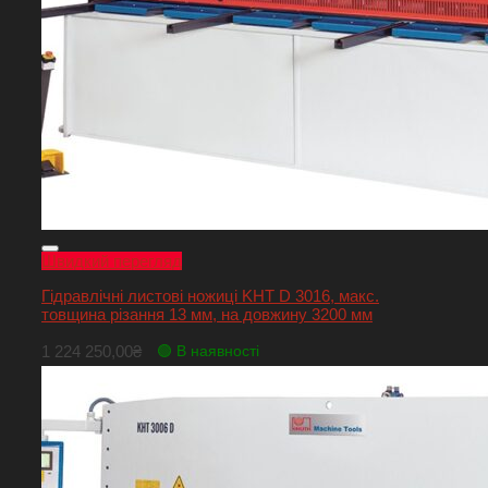
Швидкий перегляд
Гідравлічні листові ножиці KHT D 3016, макс.
товщина різання 13 мм, на довжину 3200 мм
1 224 250,00
₴
🟢 В наявності