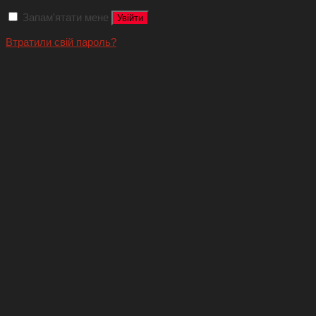
Запам'ятати мене
Увійти
Втратили свій пароль?