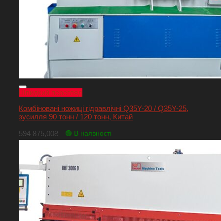
Швидкий перегляд
Комбіновані ножиці гідравлічні Q35Y-20 / Q35Y-25,
зусилля 90 тонн / 120 тонн, Китай
594 875,00
₴
🟢 В наявності