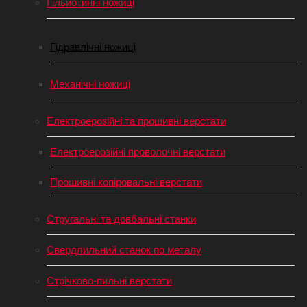
Гільйотинні ножиці
Гідравлічні ножиці
Механічні ножиці
Електроерозійні та прошивні верстати
Електроерозійні проволочні верстати
Прошивні копіровальні верстати
Стругальні та довбальні станки
Свердлильний станок по металу
Стрічково-пильні верстати