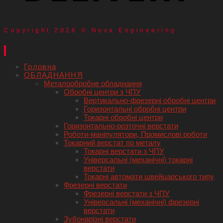
Copyright 2026 © Nova Engineering
Головна
ОБЛАДНАННЯ
Металообробне обладнання
Обробні центри з ЧПУ
Вертикально-фрезерні обробні центри
Горизонтальні обробні центри
Токарні обробні центри
Горизонтально-розточні верстати
Роботи-маніпулятори, Промислові роботи
Токарний верстат по металу
Токарні верстати з ЧПУ
Універсальні (механічні) токарні
верстати
Токарні автомати швейцарського типу
Фрезерні верстати
Фрезерні верстати з ЧПУ
Універсальні (механічні) фрезерні
верстати
Зубонарізні верстати