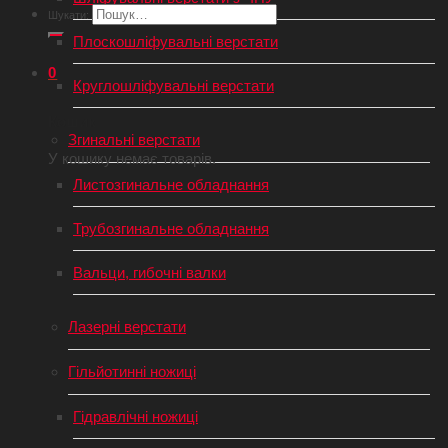
Шукати:
Плоскошліфувальні верстати
0
Круглошліфувальні верстати
Кошик
Згинальні верстати
У кошику немає товарів.
Листозгинальне обладнання
Трубозгинальне обладнання
Вальци, гибочні валки
Лазерні верстати
Гільйотинні ножиці
Гідравлічні ножиці