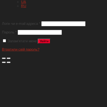
UA
RU
Увійти
Логін чи e-mail адреса
*
Пароль
*
Запам'ятати мене
Увійти
Втратили свій пароль?