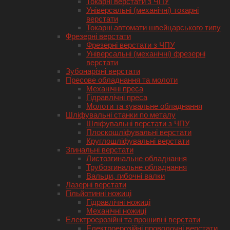
Токарні верстати з ЧПУ
Універсальні (механічні) токарні
верстати
Токарні автомати швейцарського типу
Фрезерні верстати
Фрезерні верстати з ЧПУ
Універсальні (механічні) фрезерні
верстати
Зубонарізні верстати
Пресове обладнання та молоти
Механічні преса
Гідравлічні преса
Молоти та кувальне обладнання
Шліфувальні станки по металу
Шліфувальні верстати з ЧПУ
Плоскошліфувальні верстати
Круглошліфувальні верстати
Згинальні верстати
Листозгинальне обладнання
Трубозгинальне обладнання
Вальци, гибочні валки
Лазерні верстати
Гільйотинні ножиці
Гідравлічні ножиці
Механічні ножиці
Електроерозійні та прошивні верстати
Електроерозійні проволочні верстати