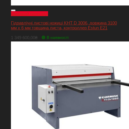
Швидкий перегляд
Гідравлічні листові ножиці KHT D 3006, довжина 3100
мм х 6 мм товщина листа, контроллер Estun E21
1 349 600,00
₴
🟢 В наявності