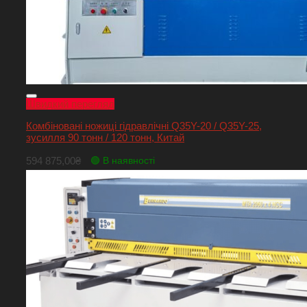
Швидкий перегляд
Комбіновані ножиці гідравлічні Q35Y-20 / Q35Y-25,
зусилля 90 тонн / 120 тонн, Китай
594 875,00
₴
🟢 В наявності