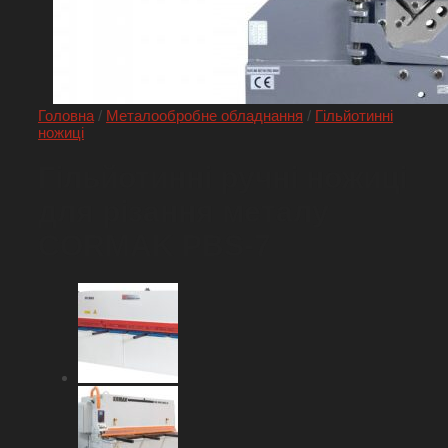
Головна
/
Металообробне обладнання
/
Гільйотинні
ножиці
Гільйотинні ручні ножиці
для різання металу
CORMAK PBS-7