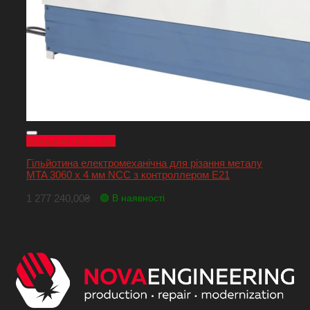
Швидкий перегляд
Гільйотина електромеханічна для різання металу
MTA 3060 x 4 мм NCC з контроллером Е21
1 277 240,00
₴
🟢 В наявності