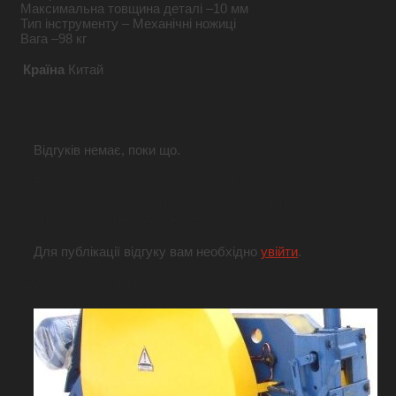
Максимальна товщина деталі –
10 мм
Тип інструменту – Механічні
ножиці
Вага –
98 кг
Країна
Китай
Відгуки
Відгуків немає, поки що.
Будьте першим, хто залишив відгук на
“Гільйотинні ручні ножиці для різання
металу CORMAK PBS-7”
Для публікації відгуку вам необхідно
увійти
.
Супутні товари