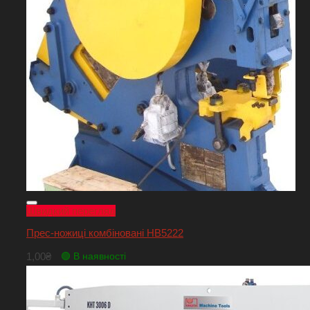
Швидкий перегляд
Прес-ножиці комбіновані НВ5222
1,00
₴
🟢 В наявності