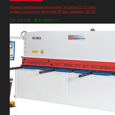
Ножиці комбіновані механічні, зусилля 12,5 тонн,
рубка суцільного кругляка 45 мм, квадрат 30×30
296 300,00
₴
🟢 В наявності