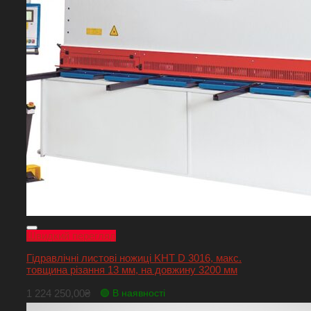
Швидкий перегляд
Гідравлічні листові ножиці KHT D 3016, макс.
товщина різання 13 мм, на довжину 3200 мм
1 224 250,00
₴
🟢 В наявності