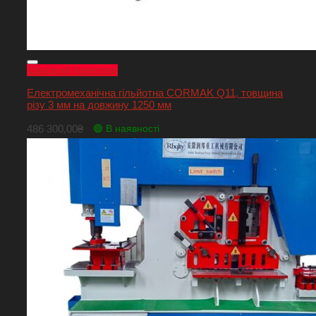
Швидкий перегляд
Електромеханічна гільйотна CORMAK Q11, товщина
різу 3 мм на довжину 1250 мм
486 300,00
₴
🟢 В наявності