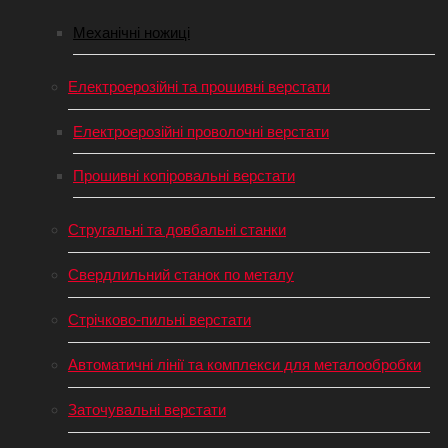
Механічні ножиці
Електроерозійні та прошивні верстати
Електроерозійні проволочні верстати
Прошивні копіровальні верстати
Стругальні та довбальні станки
Свердлильний станок по металу
Стрічково-пильні верстати
Автоматичні лінії та комплекси для металообробки
Заточувальні верстати