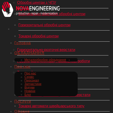
Обробні центри з ЧПУ
Вертикально-фрезерні обробні центри
Горизонтальні обробні центри
Токарні обробні центри
Головна
Горизонтально-розточні верстати
ОБЛАДНАННЯ
Металообробне обладнання
Роботи-маніпулятори, Промислові роботи
Про нас
Токарний верстат по металу
Про нас
Сервіс
Персонал
Токарні верстати з ЧПУ
Запчастини
Відгуки
Новини
Універсальні (механічні) токарні верстати
Блог
Послуги
Токарні автомати швейцарського типу
Обране