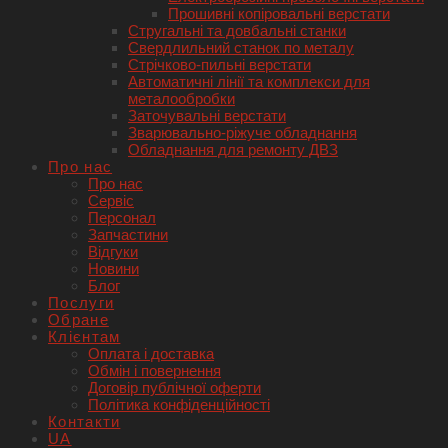
Прошивні копіровальні верстати
Стругальні та довбальні станки
Свердлильний станок по металу
Стрічково-пильні верстати
Автоматичні лінії та комплекси для
металообробки
Заточувальні верстати
Зварювально-ріжуче обладнання
Обладнання для ремонту ДВЗ
Про нас
Про нас
Сервіс
Персонал
Запчастини
Відгуки
Новини
Блог
Послуги
Обране
Клієнтам
Оплата і доставка
Обмін і повернення
Договір публічної оферти
Політика конфіденційності
Контакти
UA