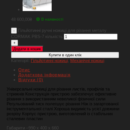
48 600,00
₴
🟢 В наявності
Гільйотинні ручні ножиці для різання металу
CORMAK PBS-7 кількість
Додати в кошик
Купити в один клік
Категорії:
Гільйотинні ножиці
,
Механічні ножиці
Опис
Додаткова інформація
Відгуки (0)
Універсальні ножиці для різання листів, профілів та
стрижнів
Конструкція пристрою забезпечує ефективне
різання з використанням невеликої фізичної сили
Регульований тиск полегшує різання
Ніж із загартованої
інструментальної сталі
Хороша видимість усієї довжини
розрізу
Корпус пристрою, виготовлений із стабільних
сталевих пластин
Габарити –
990 х 400 х 660