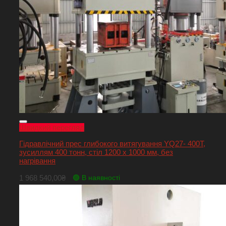
Швидкий перегляд
Гідравлічний прес глибокого витягування YQ27- 400T,
зусиллям 400 тонн, стіл 1200 х 1000 мм, без
нагрівання
1 968 540,00
₴
🟢 В наявності