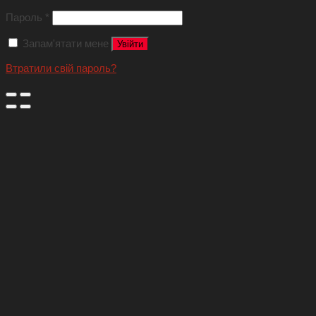
Пароль
*
Запам'ятати мене
Увійти
Втратили свій пароль?