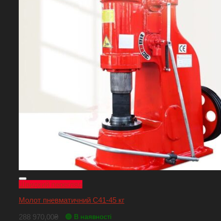
Швидкий перегляд
Молот пневматичний С41-45 кг
288 970,00
₴
🟢 В наявності