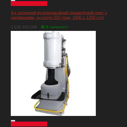
Швидкий перегляд
4-х колонний вулканізаційний гідравлічний прес з
нагріванням, зусилля 315 тонн, 1600 х 1250 стіл
1 630 400,00
₴
🟢 В наявності
Швидкий перегляд