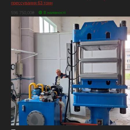
прессування 63 тонн
596 750,00
₴
🟢 В наявності