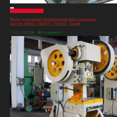
Швидкий перегляд
Молот кувальний пневматичний маса падаючих
частин 250KG / 400KG / 750 KG , Китай
1 421 700,00
₴
🟢 В наявності