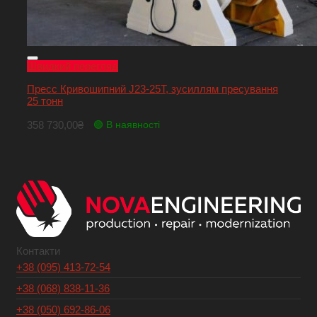
Швидкий перегляд
Пресс Кривошипний J23-25T, зусиллям пресування
25 тонн
358 730,00
₴
🟢 В наявності
Контакти
+38 (095) 413-72-54
+38 (068) 838-11-36
+38 (050) 692-86-06