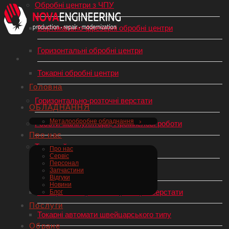
Обробні центри з ЧПУ
Вертикально-фрезерні обробні центри
Горизонтальні обробні центри
Токарні обробні центри
Головна
Горизонтально-розточні верстати
ОБЛАДНАННЯ
Металообробне обладнання
Роботи-маніпулятори, Промислові роботи
Про нас
Токарний верстат по металу
Про нас
Сервіс
Персонал
Токарні верстати з ЧПУ
Запчастини
Відгуки
Новини
Універсальні (механічні) токарні верстати
Блог
Послуги
Токарні автомати швейцарського типу
Обране