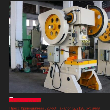
Швидкий перегляд
Пресс Кривошипний J23-63T, аналог КД2128, зусилля