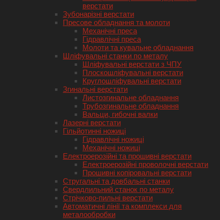
верстати
Зубонарізні верстати
Пресове обладнання та молоти
Механічні преса
Гідравлічні преса
Молоти та кувальне обладнання
Шліфувальні станки по металу
Шліфувальні верстати з ЧПУ
Плоскошліфувальні верстати
Круглошліфувальні верстати
Згинальні верстати
Листозгинальне обладнання
Трубозгинальне обладнання
Вальци, гибочні валки
Лазерні верстати
Гільйотинні ножиці
Гідравлічні ножиці
Механічні ножиці
Електроерозійні та прошивні верстати
Електроерозійні проволочні верстати
Прошивні копіровальні верстати
Стругальні та довбальні станки
Свердлильний станок по металу
Стрічково-пильні верстати
Автоматичні лінії та комплекси для
металообробки