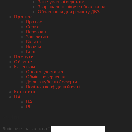
Заточувальні верстати
Зварювально-ріжуче обладнання
Обладнання для ремонту ДВЗ
Про нас
Про нас
Сервіс
Персонал
Запчастини
Відгуки
Новини
Блог
Послуги
Обране
Клієнтам
Оплата і доставка
Обмін і повернення
Договір публічної оферти
Політика конфіденційності
Контакти
UA
UA
RU
Увійти
Логін чи e-mail адреса
*