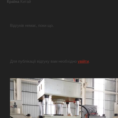
Країна
Китай
Відгуки
Відгуків немає, поки що.
Будьте першим, хто залишив відгук на
“Ковальський молот МА 4134
пневматичний, вага падаючих частин 250
кг”
Для публікації відгуку вам необхідно
увійти
.
Супутні товари