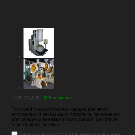
4134 пневматичний, вага
падаючих частин 250 кг
1 399 720,00
₴
🟢 В наявності
Потужний та важкий молот, ковадло для якого
виготовлено із найміцніших матеріалів, призначений
для середньої та важкої промисловості, де потрібні
міцні та великі поковки
Ковальський молот МА 4134 пневматичний, вага