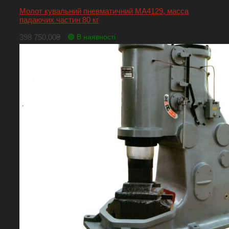
Молот кувальний пневматичний МА4129, масса
падаючих частин 80 кг
398 750,00
₴
🟢 В наявності