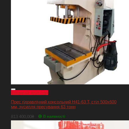
Швидкий перегляд
Прес гідравлічний консольний Н41-63 Т, стіл 500х600
мм, зусилля пресування 63 тонн
813 400,00
₴
🟢 В наявності