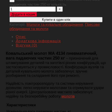
падаючих частин 250 кг кількість
Додати в кошик
Купити в один клік
Категорії:
Молоти та кувальне обладнання
,
Пресове
обладнання та молоти
Опис
Додаткова інформація
Відгуки (0)
Ковальський молот МА 4134 пневматичний,
вага падаючих частин 250 кг
– призначений для
штампування деталей та заготівлі різних конфігурацій, що
застосовуються у промисловості. Конфігурація вузлів та
деталей кувального молота забезпечує зручне
розбирання та складання його при ремонті.
Надійність повітророзподілу та системи керування
дозволяє легко керувати молотами та отримувати удари
різної енергії. Централізоване мастило забезпечує
надійну та безперебійну роботу
молотів
.
Характеристики
Номінальна вага падаючих частин, кг