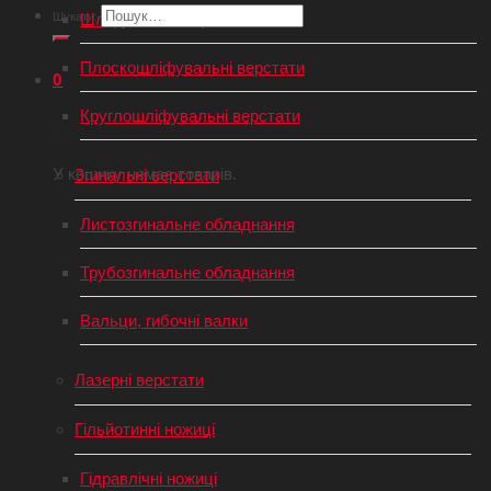
Шукати:
Шліфувальні верстати з ЧПУ
Плоскошліфувальні верстати
0
Круглошліфувальні верстати
Кошик
У кошику немає товарів.
Згинальні верстати
Листозгинальне обладнання
Трубозгинальне обладнання
Вальци, гибочні валки
Лазерні верстати
Гільйотинні ножиці
Гідравлічні ножиці