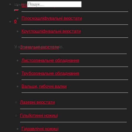
Шукати:
Шліфувальні верстати з ЧПУ
Плоскошліфувальні верстати
0
Круглошліфувальні верстати
Кошик
У кошику немає товарів.
Згинальні верстати
Листозгинальне обладнання
Трубозгинальне обладнання
Вальци, гибочні валки
Лазерні верстати
Гільйотинні ножиці
Гідравлічні ножиці