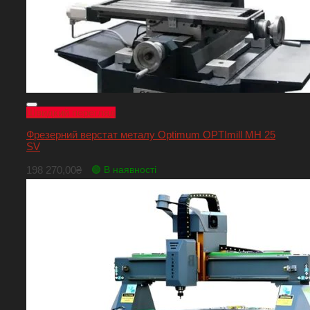
Швидкий перегляд
Фрезерний верстат металу Optimum OPTImill MH 25
SV
198 270,00
₴
🟢 В наявності