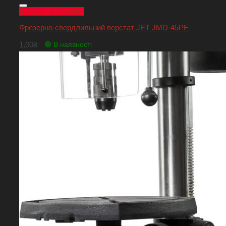
Швидкий перегляд
Фрезерно-свердлильний верстат JET JMD-45PF
1,00
₴
🟢 В наявності