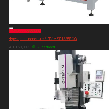
Швидкий перегляд
Фрезерний верстат з ЧПУ MSF1325ECO
438 650,00
₴
🟢 В наявності