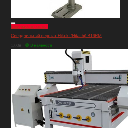
Швидкий перегляд
Свердлильний верстат Hikoki (Hitachi) B16RM
1,00
₴
🟢 В наявності