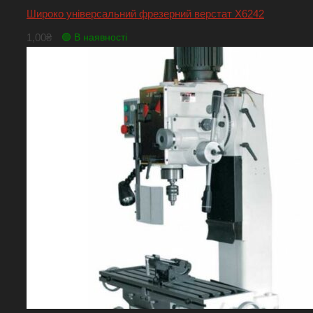
Широко універсальний фрезерний верстат Х6242
1,00
₴
🟢 В наявності