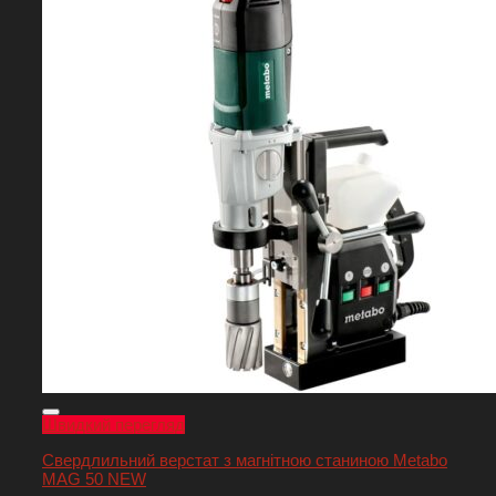
Швидкий перегляд
Свердлильний верстат з магнітною станиною Metabo
MAG 50 NEW