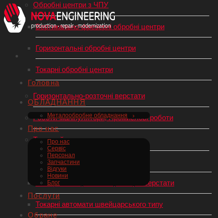
Обробні центри з ЧПУ
Вертикально-фрезерні обробні центри
Горизонтальні обробні центри
Токарні обробні центри
Головна
Горизонтально-розточні верстати
ОБЛАДНАННЯ
Металообробне обладнання
Роботи-маніпулятори, Промислові роботи
Про нас
Токарний верстат по металу
Про нас
Сервіс
Персонал
Токарні верстати з ЧПУ
Запчастини
Відгуки
Новини
Універсальні (механічні) токарні верстати
Блог
Послуги
Токарні автомати швейцарського типу
Обране