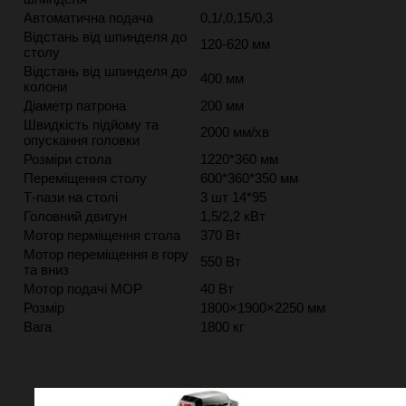
Автоматична подача
0,1/,0,15/0,3
Відстань від шпинделя до
120-620 мм
столу
Відстань від шпинделя до
400 мм
колони
Діаметр патрона
200 мм
Швидкість підйому та
2000 мм/хв
опускання головки
Розміри стола
1220*360 мм
Переміщення столу
600*360*350 мм
Т-пази на столі
3 шт 14*95
Головний двигун
1,5/2,2 кВт
Мотор перміщення стола
370 Вт
Мотор переміщення в гору
550 Вт
та вниз
Мотор подачі МОР
40 Вт
Розмір
1800×1900×2250 мм
Вага
1800 кг
Супутні товари