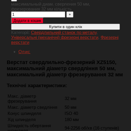
максимальный диам. сверления 50 мм,
фрезерования 32 мм кількість
Додати в кошик
Купити в один клік
Категорії:
Свердлильний станок по металу
,
Універсальні (механічні) фрезерні верстати
,
Фрезерні
верстати
Опис
Верстат свердлильно-фрезерний XZ5150,
максимальний діаметр свердління 50 мм,
максимальний діаметр фрезерування 32 мм
Технічні характеристики:
Макс. діаметр
32 мм
фрезерування
Макс. діаметр сведління
50 мм
Конус шпинделя
ISO 40
Хід шпинделя
180 мм
Шпидкість обертання
94-2256 об/хв (16 ступенів)
шпинделя