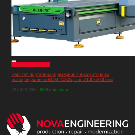
Швидкий перегляд
Верстат портально-фрезерний з високоточним
позиціонуванням BCM 2030S, стіл 2100х3000 мм
497 420,00
₴
🟢 В наявності