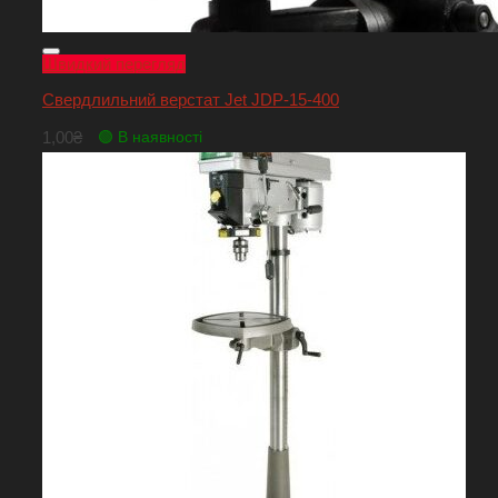
Швидкий перегляд
Свердлильний верстат Jet JDP-15-400
1,00
₴
🟢 В наявності