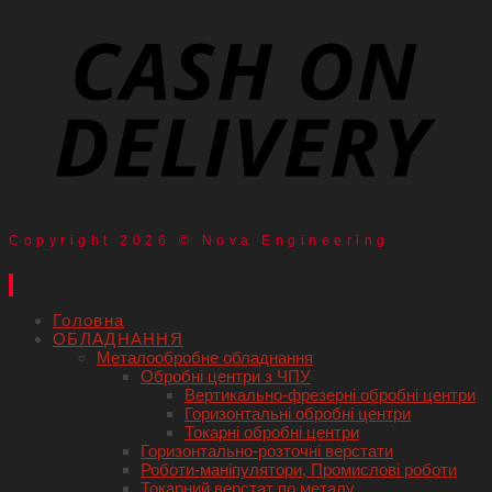
Copyright 2026 © Nova Engineering
Головна
ОБЛАДНАННЯ
Металообробне обладнання
Обробні центри з ЧПУ
Вертикально-фрезерні обробні центри
Горизонтальні обробні центри
Токарні обробні центри
Горизонтально-розточні верстати
Роботи-маніпулятори, Промислові роботи
Токарний верстат по металу