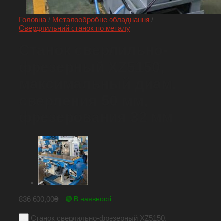
Головна
/
Металообробне обладнання
/
Свердлильний станок по металу
Станок сверлильно-
фрезерный XZ5150,
максимальный диам.
сверления 50 мм,
фрезерования 32 мм
836 600,00
₴
🟢 В наявності
Станок сверлильно-фрезерный XZ5150,