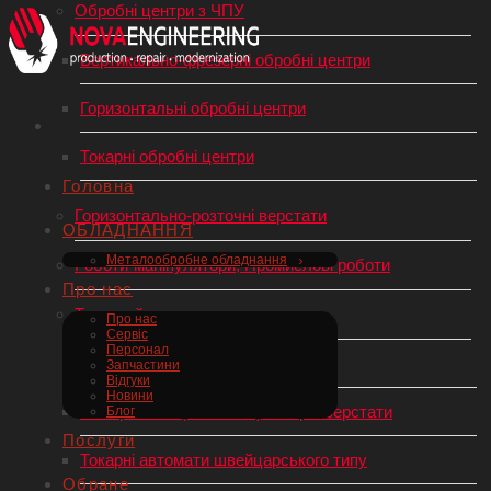
Обробні центри з ЧПУ
Вертикально-фрезерні обробні центри
Горизонтальні обробні центри
Токарні обробні центри
Головна
Горизонтально-розточні верстати
ОБЛАДНАННЯ
Металообробне обладнання
Роботи-маніпулятори, Промислові роботи
Про нас
Токарний верстат по металу
Про нас
Сервіс
Персонал
Токарні верстати з ЧПУ
Запчастини
Відгуки
Новини
Універсальні (механічні) токарні верстати
Блог
Послуги
Токарні автомати швейцарського типу
Обране