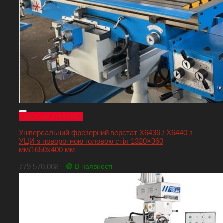
Швидкий перегляд
Універсальний фрезерний верстат Х6436 / Х6440 з
УЦИ з поворотною головою стіл 1320×360
мм/1650х400 мм
779 570,00
₴
🟢 В наявності