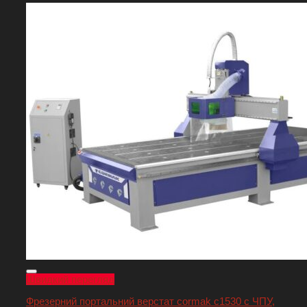
Швидкий перегляд
Фрезерний портальний верстат cormak c1530 с ЧПУ,