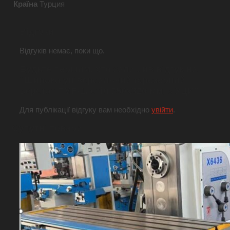
Країна
Турция
Відгуки
Відгуків немає, поки що.
Будьте першим, хто залишив відгук на
“Широко універсальний фрезерний
верстат TMF-1, стіл 750х320 мм, з УЦИ”
Для публікації відгуку вам необхідно
увійти
.
Супутні товари