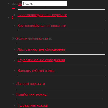
Шукати:
Шліфувальні верстати з ЧПУ
Плоскошліфувальні верстати
0
Круглошліфувальні верстати
Кошик
У кошику немає товарів.
Згинальні верстати
Листозгинальне обладнання
Трубозгинальне обладнання
Вальци, гибочні валки
Лазерні верстати
Гільйотинні ножиці
Гідравлічні ножиці