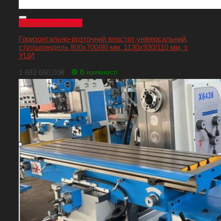
Швидкий перегляд
Горизонтально-розточний верстат універсальний,
стіл/шпиндель 800х700/80 мм, 1130х930/110 мм, з
УЦИ
1 683 660,00
₴
🟢 В наявності