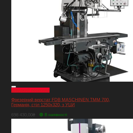
Швидкий перегляд
Фрезерний верстат FDB MASCHINEN TMM 700,
Германія, стіл 1250х320, з УЦИ
698 430,00
₴
🟢 В наявності