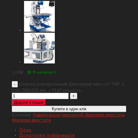
1,00
₴
🟢 В наявності
Широко універсальний фрезерний верстат TMF-1,
стіл 750х320 мм, з УЦИ кількість
Додати в кошик
Купити в один клік
Категорії:
Універсальні (механічні) фрезерні верстати
,
Фрезерні верстати
Опис
Додаткова інформація