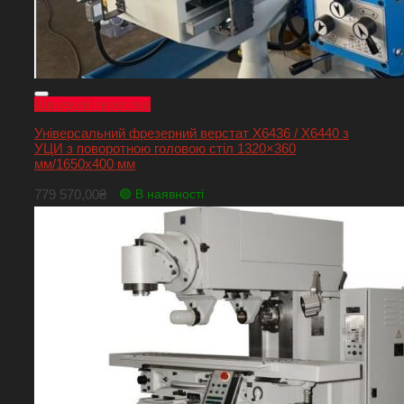
Швидкий перегляд
Універсальний фрезерний верстат Х6436 / Х6440 з
УЦИ з поворотною головою стіл 1320×360
мм/1650х400 мм
779 570,00
₴
🟢 В наявності