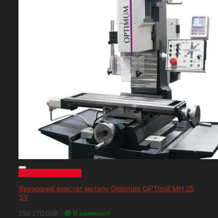
Швидкий перегляд
Фрезерний верстат металу Optimum OPTImill MH 25
SV
198 270,00
₴
🟢 В наявності