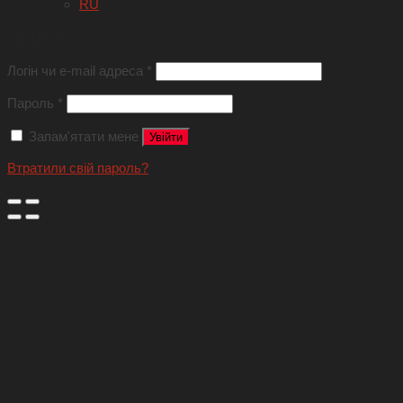
RU
Увійти
Логін чи e-mail адреса
*
Пароль
*
Запам'ятати мене
Увійти
Втратили свій пароль?