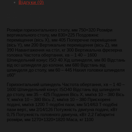
Відгуки (0)
Широко універсальний фрезерний верстат
TMF-1, стіл 750х320 мм, з УЦИ
Розміри горизонтального столу, мм 750×320
Розміри
вертикального столу, мм 830×225
Поздовжнє
переміщення (вісь Х), мм 405
Поперечне переміщення
(вісь Y), мм 200
Вертикальне переміщення (вісь Z), мм
390
Навантаження на стіл, кг 300
Вертикальна фрезерна
головка
Частота обертання, хв – 1 40 – 1600
Шпиндельний конус ISO 40
Хід шпинделя, мм 80
Відстань
від осі шпинделя до колони, мм 680
Відстань від
шпинделя до столу, мм 60 – 445
Нахил головки шпинделя
±60°
Горизонтальний шпиндель
Частота обертання, хв – 1 40 –
1600
Шпиндельний конус ISO40
Відстань від шпинделя
до столу, мм 35 – 425
Подання
Вісь Х, мм/хв 10 – 380
Вісь
Y, мм/хв 10 – 380
Вісь Z, мм/хв 10 – 380
Прискорені
подачі, мм/хв 1200
Т-подібні пази, мм 5/14/63
Т-подібні
пази верт., мм 2/14/126
Потужність двигуна подачі, кВт
0,75
Потужність головного двигуна, кВт 2,2
Габаритні
розміри, мм 1270×1320×1820
Маса, кг 1100