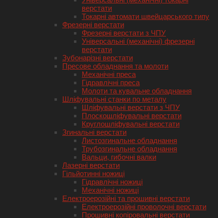
верстати
Токарні автомати швейцарського типу
Фрезерні верстати
Фрезерні верстати з ЧПУ
Універсальні (механічні) фрезерні
верстати
Зубонарізні верстати
Пресове обладнання та молоти
Механічні преса
Гідравлічні преса
Молоти та кувальне обладнання
Шліфувальні станки по металу
Шліфувальні верстати з ЧПУ
Плоскошліфувальні верстати
Круглошліфувальні верстати
Згинальні верстати
Листозгинальне обладнання
Трубозгинальне обладнання
Вальци, гибочні валки
Лазерні верстати
Гільйотинні ножиці
Гідравлічні ножиці
Механічні ножиці
Електроерозійні та прошивні верстати
Електроерозійні проволочні верстати
Прошивні копіровальні верстати