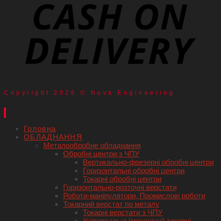
Copyright 2026 © Nova Engineering
Головна
ОБЛАДНАННЯ
Металообробне обладнання
Обробні центри з ЧПУ
Вертикально-фрезерні обробні центри
Горизонтальні обробні центри
Токарні обробні центри
Горизонтально-розточні верстати
Роботи-маніпулятори, Промислові роботи
Токарний верстат по металу
Токарні верстати з ЧПУ
Універсальні (механічні) токарні