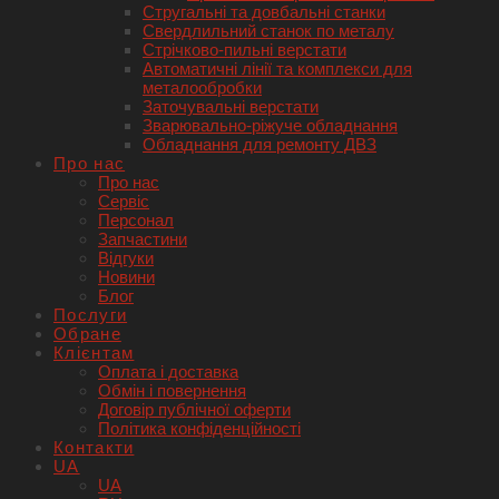
Стругальні та довбальні станки
Свердлильний станок по металу
Стрічково-пильні верстати
Автоматичні лінії та комплекси для
металообробки
Заточувальні верстати
Зварювально-ріжуче обладнання
Обладнання для ремонту ДВЗ
Про нас
Про нас
Сервіс
Персонал
Запчастини
Відгуки
Новини
Блог
Послуги
Обране
Клієнтам
Оплата і доставка
Обмін і повернення
Договір публічної оферти
Політика конфіденційності
Контакти
UA
UA