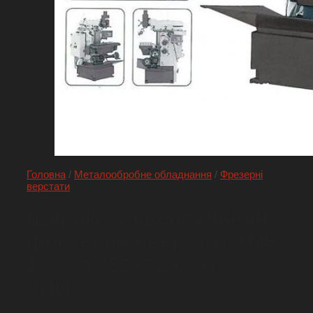
Головна
/
Металообробне обладнання
/
Фрезерні
верстати
Широко універсальний
фрезерний верстат TMF-
1, стіл 750х320 мм, з
УЦИ