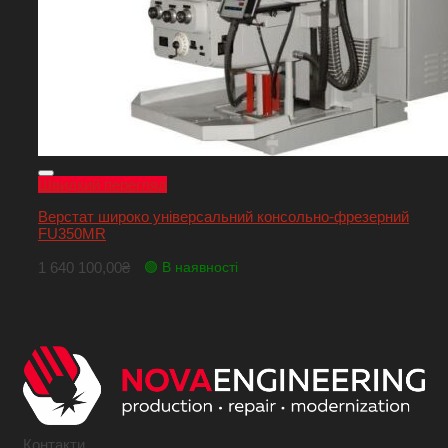
Швидкий перегляд
Верстат широко універсальний консольно-фрезерний
FU350MR
1 640 100,00
₴
🟢 В наявності
Контакти