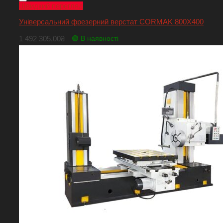
Швидкий перегляд
Універсальний фрезерний верстат CORMAK 800X400
1 492 305,00
₴
🟢 В наявності