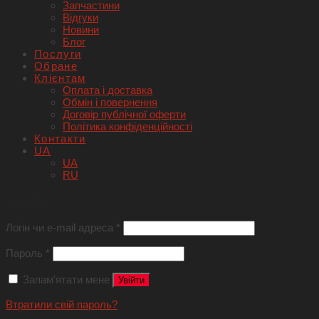
Запчастини
Відгуки
Новини
Блог
Послуги
Обране
Клієнтам
Оплата і доставка
Обмін і повернення
Договір публічної оферти
Політика конфіденційності
Контакти
UA
UA
RU
Увійти
Логін чи e-mail адреса
*
Пароль
*
Запам'ятати мене
Увійти
Втратили свій пароль?