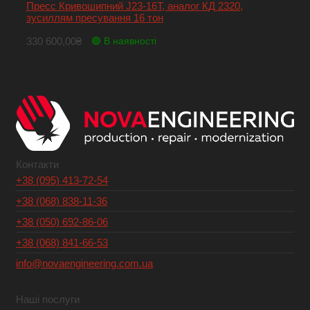
Пресс Кривошипний J23-16T, аналог КД 2320,
зусиллям пресування 16 тон
330 600,00
₴
🟢 В наявності
Контакти
+38 (095) 413-72-54
+38 (068) 838-11-36
+38 (050) 692-86-06
+38 (068) 841-66-53
info@novaengineering.com.ua
Наші послуги