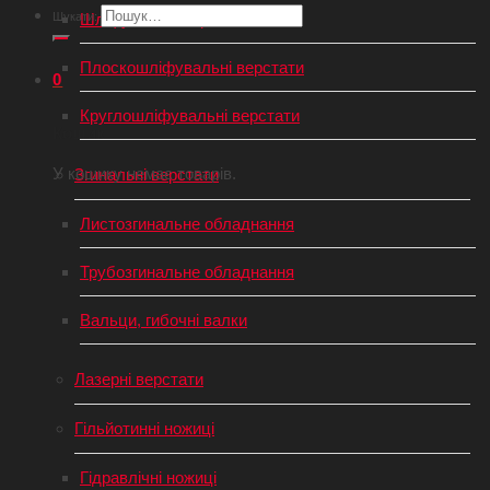
Шукати:
Шліфувальні верстати з ЧПУ
Плоскошліфувальні верстати
0
Круглошліфувальні верстати
Кошик
У кошику немає товарів.
Згинальні верстати
Листозгинальне обладнання
Трубозгинальне обладнання
Вальци, гибочні валки
Лазерні верстати
Гільйотинні ножиці
Гідравлічні ножиці