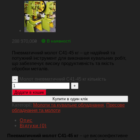
288 970,00
₴
🟢 В наявності
Пневматичний молот С41-45 кг – це надійний та
потужний інструмент для виконання кувальних робіт,
що забезпечує високу продуктивність та якість
обробки металів.
Молот пневматичний С41-45 кг кількість
Додати в кошик
Купити в один клік
Категорії:
Молоти та кувальне обладнання
,
Пресове
обладнання та молоти
Опис
Відгуки (0)
Пневматичний молот С41-45 кг
– це високоефективне