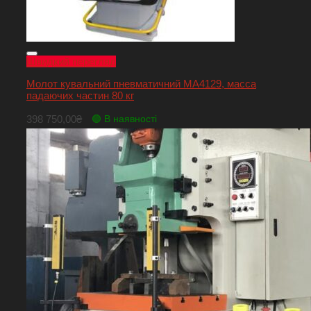
Швидкий перегляд
Молот кувальний пневматичний МА4129, масса
падаючих частин 80 кг
398 750,00
₴
🟢 В наявності