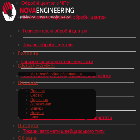
Обробні центри з ЧПУ
Вертикально-фрезерні обробні центри
Горизонтальні обробні центри
Токарні обробні центри
Головна
Горизонтально-розточні верстати
ОБЛАДНАННЯ
Металообробне обладнання
Роботи-маніпулятори, Промислові роботи
Про нас
Токарний верстат по металу
Про нас
Сервіс
Персонал
Токарні верстати з ЧПУ
Запчастини
Відгуки
Новини
Універсальні (механічні) токарні верстати
Блог
Послуги
Токарні автомати швейцарського типу
Обране