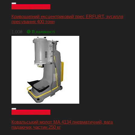
Швидкий перегляд
Кривошипний ексцентриковий прес ERFURT, зусилля
пресування 400 тонн
1,00
₴
🟢 В наявності
Швидкий перегляд
Ковальський молот МА 4134 пневматичний, вага
падаючих частин 250 кг