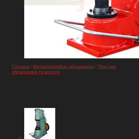
Головна
/
Металообробне обладнання
/
Пресове
обладнання та молоти
Молот пневматичний
С41-45 кг