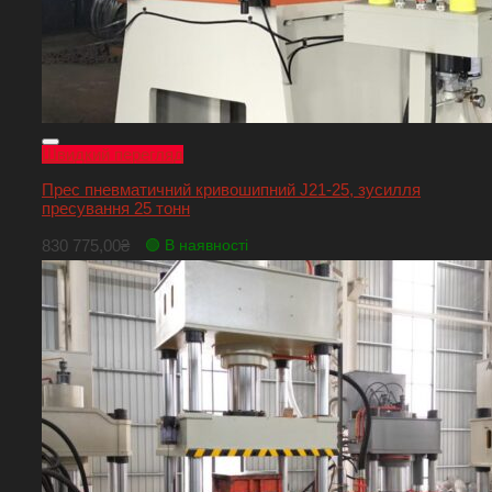
Швидкий перегляд
Прес пневматичний кривошипний J21-25, зусилля
пресування 25 тонн
830 775,00
₴
🟢 В наявності