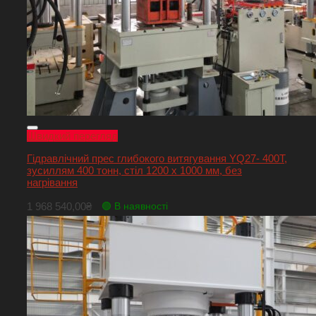
Швидкий перегляд
Гідравлічний прес глибокого витягування YQ27- 400T,
зусиллям 400 тонн, стіл 1200 х 1000 мм, без
нагрівання
1 968 540,00
₴
🟢 В наявності