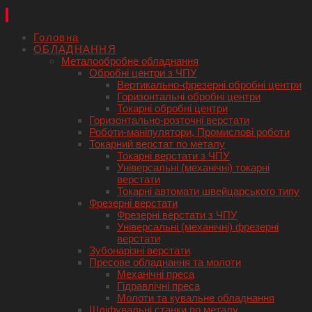
Головна
ОБЛАДНАННЯ
Металообробне обладнання
Обробні центри з ЧПУ
Вертикально-фрезерні обробні центри
Горизонтальні обробні центри
Токарні обробні центри
Горизонтально-розточні верстати
Роботи-маніпулятори, Промислові роботи
Токарний верстат по металу
Токарні верстати з ЧПУ
Універсальні (механічні) токарні
верстати
Токарні автомати швейцарського типу
Фрезерні верстати
Фрезерні верстати з ЧПУ
Універсальні (механічні) фрезерні
верстати
Зубонарізні верстати
Пресове обладнання та молоти
Механічні преса
Гідравлічні преса
Молоти та кувальне обладнання
Шліфувальні станки по металу