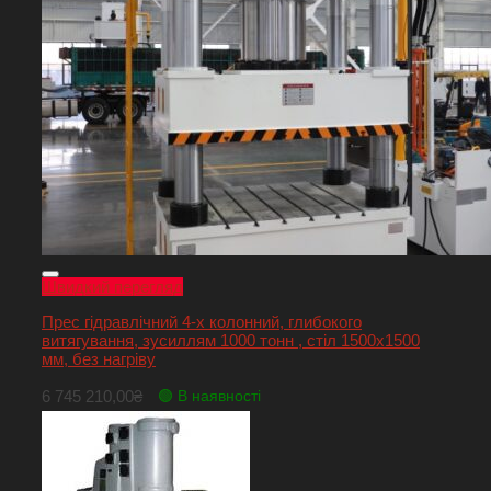
Швидкий перегляд
Прес гідравлічний 4-х колонний, глибокого
витягування, зусиллям 1000 тонн , стіл 1500х1500
мм, без нагріву
6 745 210,00
₴
🟢 В наявності