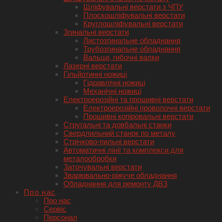
Шліфувальні верстати з ЧПУ
Плоскошліфувальні верстати
Круглошліфувальні верстати
Згинальні верстати
Листозгинальне обладнання
Трубозгинальне обладнання
Вальци, гибочні валки
Лазерні верстати
Гільйотинні ножиці
Гідравлічні ножиці
Механічні ножиці
Електроерозійні та прошивні верстати
Електроерозійні проволочні верстати
Прошивні копіровальні верстати
Стругальні та довбальні станки
Свердлильний станок по металу
Стрічково-пильні верстати
Автоматичні лінії та комплекси для
металообробки
Заточувальні верстати
Зварювально-ріжуче обладнання
Обладнання для ремонту ДВЗ
Про нас
Про нас
Сервіс
Персонал