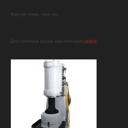
Відгуки
Відгуків немає, поки що.
Будьте першим, хто залишив відгук на
“Молот пневматичний С41-45 кг”
Для публікації відгуку вам необхідно
увійти
.
Супутні товари