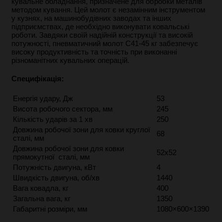
кувальне обладнання, призначене для обробки металів
методом кування. Цей молот є незамінним інструментом
у кузнях, на машинобудівних заводах та інших
підприємствах, де необхідно виконувати ковальські
роботи. Завдяки своїй надійній конструкції та високій
потужності, пневматичний молот С41-45 кг забезпечує
високу продуктивність та точність при виконанні
різноманітних кувальних операцій.
Специфікація:
Енергія удару, Дж
53
Висота робочого сектора, мм
245
Кількість ударів за 1 хв
250
Довжина робочої зони для ковки круглої
68
сталі, мм
Довжина робочої зони для ковки
52х52
прямокутної сталі, мм
Потужність двигуна, кВт
4
Швидкість двигуна, об/хв
1440
Вага ковадла, кг
400
Загальна вага, кг
1350
Габаритні розміри, мм
1080×600×1390