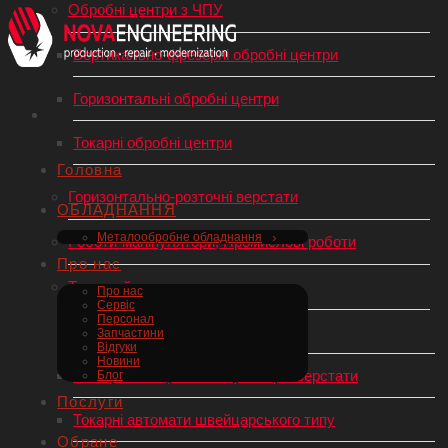
Обробні центри з ЧПУ
Вертикально-фрезерні обробні центри
Горизонтальні обробні центри
Токарні обробні центри
Головна
Горизонтально-розточні верстати
ОБЛАДНАННЯ
Металообробне обладнання
Роботи-маніпулятори, Промислові роботи
Про нас
Токарний верстат по металу
Про нас
Сервіс
Персонал
Токарні верстати з ЧПУ
Запчастини
Відгуки
Новини
Універсальні (механічні) токарні верстати
Блог
Послуги
Токарні автомати швейцарського типу
Обране