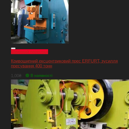
Швидкий перегляд
Кривошипний ексцентриковий прес ERFURT, зусилля
пресування 400 тонн
1,00
₴
🟢 В наявності