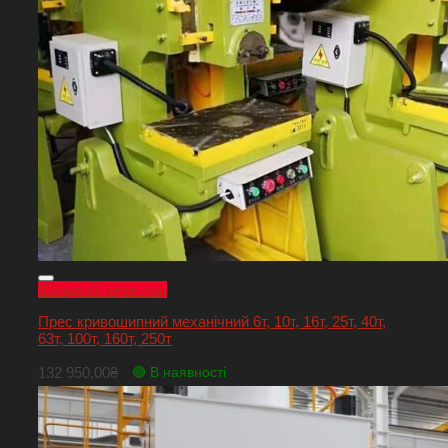
Швидкий перегляд
Прес кривошипний механічний 6т, 10т, 16т, 25т, 40т,
63т, 100т, 160т, 250т
132 950,00
₴
🟢 В наявності