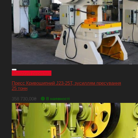
Швидкий перегляд
Пресс Кривошипний J23-25T, зусиллям пресування
25 тонн
358 730,00
₴
🟢 В наявності