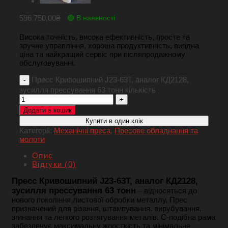
596 750,00
₴
🟢 В наявності
Висока точність, висока ефективність, просте та
зручне управління, хороша
продуктивність, вигідна
ціна та найкращий сервіс при післяпродажному
обслуговуванні.
Пресс Кривошипний J23-63T, аналог КД2128,
зусилля прессування 63 тонн кількість
Додати в кошик
Купити в один клік
Категорії:
Механічні преса
,
Пресове обладнання та
молоти
Опис
Відгуки (0)
Пресс Кривошипний J23-63T, аналог КД2128,
зусилля прессування 63 тонн
– відносяться до
нового покоління листової обробки металлу. Прес
призначений для різання, штампування, вирубування,
згинання та легкого розтягування металів.
C-подібна рама
забезпечує максимальну жорсткість та мінімальне