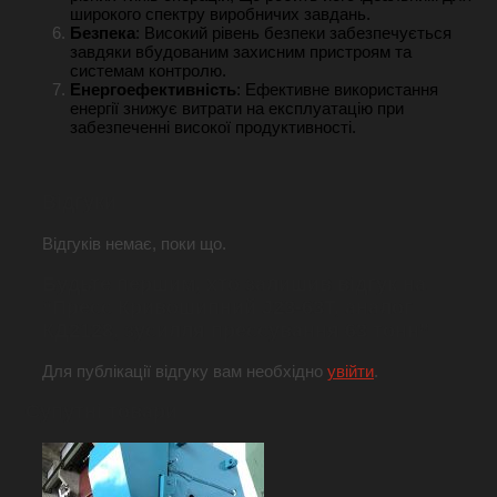
широкого спектру виробничих завдань.
Безпека
: Високий рівень безпеки забезпечується
завдяки вбудованим захисним пристроям та
системам контролю.
Енергоефективність
: Ефективне використання
енергії знижує витрати на експлуатацію при
забезпеченні високої продуктивності.
Відгуки
Відгуків немає, поки що.
Будьте першим, хто залишив відгук на
“Пресс Кривошипний J23-63T, аналог
КД2128, зусилля прессування 63 тонн”
Для публікації відгуку вам необхідно
увійти
.
Супутні товари