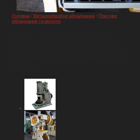
Головна
/
Металообробне обладнання
/
Пресове
обладнання та молоти
Пресс Кривошипний
J23-63T, аналог КД2128,
зусилля прессування 63
тонн