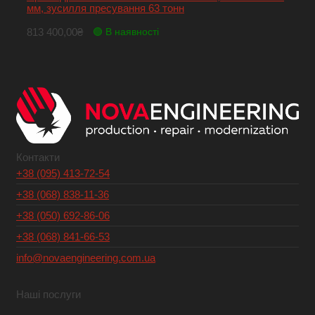
мм, зусилля пресування 63 тонн
813 400,00
₴
🟢 В наявності
Контакти
+38 (095) 413-72-54
+38 (068) 838-11-36
+38 (050) 692-86-06
+38 (068) 841-66-53
info@novaengineering.com.ua
Наші послуги