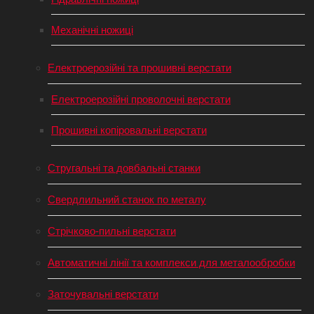
Механічні ножиці
Електроерозійні та прошивні верстати
Електроерозійні проволочні верстати
Прошивні копіровальні верстати
Стругальні та довбальні станки
Свердлильний станок по металу
Стрічково-пильні верстати
Автоматичні лінії та комплекси для металообробки
Заточувальні верстати