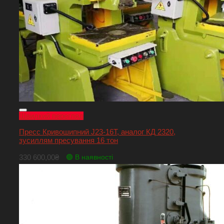
Швидкий перегляд
Пресс Кривошипний J23-16T, аналог КД 2320,
зусиллям пресування 16 тон
330 600,00
₴
🟢 В наявності