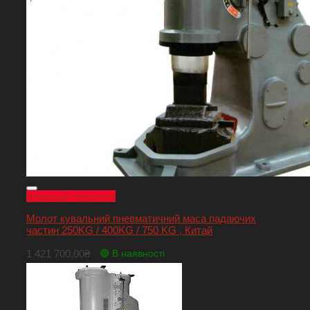
Швидкий перегляд
Молот кувальний пневматичний маса падаючих
частин 250KG / 400KG / 750 KG , Китай
1 421 700,00
₴
🟢 В наявності