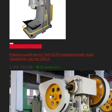
Швидкий перегляд
Ковальський молот МА 4134 пневматичний, вага
падаючих частин 250 кг
1 399 720,00
₴
🟢 В наявності