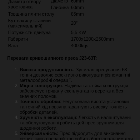
Діаметр
60mm
Діаметр отвору
хвостовика
Глибина
60mm
Товщина плити столу
85mm
Кут нахилу станини
20°
(максимальний)
Потужність двигуна
5,5 KW
Габарити
1700x1200x2500mm
Вага
4000kgs
Переваги кривошипного преса J23-63T:
Висока продуктивність
: Зусилля пресування 63
тонни дозволяє ефективно виконувати різноманітні
металообробні операції.
Міцна конструкція
: Надійна та стійка конструкція
забезпечує тривалу експлуатацію верстата без
значних поломок.
Точність обробки
: Регульована висота установки
та точний хід повзуна гарантують високу точність
обробки деталей.
Зручність в експлуатації
: Легкість в налаштуванні
та обслуговуванні робить цей прес зручним для
щоденної роботи.
Універсальність
: Прес підходить для виконання
різних типів операцій, що робить його ідеальним для