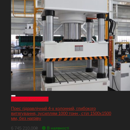
Швидкий перегляд
Прес гідравлічний 4-х колонний, глибокого
витягування, зусиллям 1000 тонн , стіл 1500х1500
мм, без нагріву
6 745 210,00
₴
🟢 В наявності