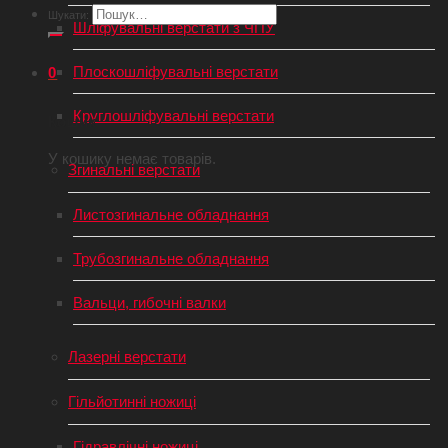
Шукати:
Шліфувальні верстати з ЧПУ
Плоскошліфувальні верстати
0
Круглошліфувальні верстати
Кошик
У кошику немає товарів.
Згинальні верстати
Листозгинальне обладнання
Трубозгинальне обладнання
Вальци, гибочні валки
Лазерні верстати
Гільйотинні ножиці
Гідравлічні ножиці