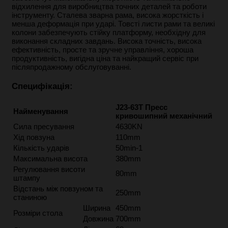
відхилення для виробництва точних деталей та роботи
інструменту.
Сталева зварна рама, висока жорсткість і
менша деформація при ударі. Товсті листи рами та великі
колони забезпечують стійку платформу, необхідну для
виконання складних завдань.
Висока точність, висока
ефективність, просте та зручне управління, хороша
продуктивність, вигідна ціна та найкращий сервіс при
післяпродажному обслуговуванні.
Специфікація:
J23-63T Пресс
Найменування
кривошипний механічний
Сила пресування
4630KN
Хід повзуна
110mm
Кількість ударів
50min-1
Максимальна висота
380mm
Регулювання висоти
80mm
штампу
Відстань між повзуном та
250mm
станиною
Ширина
450mm
Розміри стола
Довжина
700mm