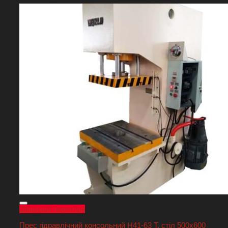
Швидкий перегляд
Прес гідравлічний консольний Н41-63 Т, стіл 500х600