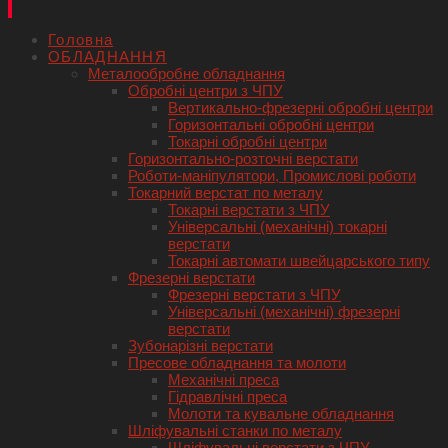
Головна
ОБЛАДНАННЯ
Металообробне обладнання
Обробні центри з ЧПУ
Вертикально-фрезерні обробні центри
Горизонтальні обробні центри
Токарні обробні центри
Горизонтально-розточні верстати
Роботи-маніпулятори, Промислові роботи
Токарний верстат по металу
Токарні верстати з ЧПУ
Універсальні (механічні) токарні
верстати
Токарні автомати швейцарського типу
Фрезерні верстати
Фрезерні верстати з ЧПУ
Універсальні (механічні) фрезерні
верстати
Зубонарізні верстати
Пресове обладнання та молоти
Механічні преса
Гідравлічні преса
Молоти та кувальне обладнання
Шліфувальні станки по металу
Шліфувальні верстати з ЧПУ