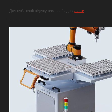
808D”
Для публікації відгуку вам необхідно
увійти
.
Супутні товари