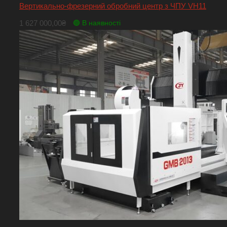
Вертикально-фрезерний обробний центр з ЧПУ VH11
1 627 000,00
₴
🟢 В наявності