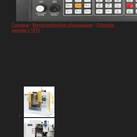
Головна
/
Металообробне обладнання
/
Обробні
центри з ЧПУ
3-осьовий вертикально-
обробний центр з ЧПУ
VMC640, стіл 800*300
мм, Siemens 808D