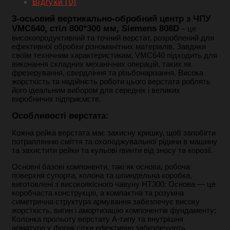
Відгуки (0)
3-осьовий вертикально-обробний центр з ЧПУ
VMC640, стіл 800*300 мм, Siemens 808D
– це
високопродуктивний та точний верстат, розроблений для
ефективної обробки різноманітних матеріалів. Завдяки
своїм технічним характеристикам, VMC640 підходить для
виконання складних механічних операцій, таких як
фрезерування, свердління та різьбонарізання. Висока
жорсткість та надійність роботи цього верстата роблять
його ідеальним вибором для середніх і великих
виробничих підприємств.
Особливості верстата:
Кожна рейка верстата має захисну кришку, щоб запобігти
потраплянню сміття та охолоджувальної рідини в машину
та захистити рейки та кульові гвинти від зносу та корозії.
Основні базові компоненти, такі як основа, робоча
поверхня супорта, колона та шпиндельна коробка,
виготовлені з високоякісного чавуну HT300:
Основа — це
коробчаста конструкція, а компактна та розумна
симетрична структура армування забезпечує високу
жорсткість, вигин і амортизацію компонентів фундаменту;
Колонка прольоту верстату А-типу та внутрішня
арматура у формі сітки ефективно забезпечують