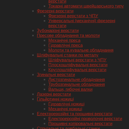
верстати
Токарні автомати швейцарського типу
Фрезерні верстати
Фрезерні верстати з ЧПУ
Універсальні (механічні) фрезерні
верстати
Зубонарізні верстати
Пресове обладнання та молоти
Механічні преса
Гідравлічні преса
Молоти та кувальне обладнання
Шліфувальні станки по металу
Шліфувальні верстати з ЧПУ
Плоскошліфувальні верстати
Круглошліфувальні верстати
Згинальні верстати
Листозгинальне обладнання
Трубозгинальне обладнання
Вальци, гибочні валки
Лазерні верстати
Гільйотинні ножиці
Гідравлічні ножиці
Механічні ножиці
Електроерозійні та прошивні верстати
Електроерозійні проволочні верстати
Прошивні копіровальні верстати
Стругальні та довбальні станки