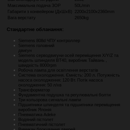
Максимальна подача ЗОР
50L/min
Габарити з конвейером (ДxШxВ)
2200x2100x2360mm
Вага верстату
2650kg
Стандартне обланання:
Siemens 808d ЧПУ контроллер
Siemens головний
двигун
Siemens серводвигуни осей переміщення X/Y/Z та
модель шпинделя BT40, виробник Тайвань ,
швидкість 8000rpm
Робоча лампа для освітлення верстатів
Система охолодження. Ємність: 200 л. Потужність
насоса охолодження: 120 Вт. Потік насоса
охолодження: 50 л/хв
Трансформатор
Фундаментна подушка та регулювальні болти
Три кольорова сигнальні лампи
Підшипники шпинделя та підшипники переміщення
виробник Японія
Пневматика Adeke
Водяний пістолет
Пневматичний пістолет
Вимикач блокування дверей