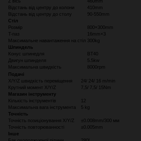
Z вісь
460mm
Відстань від центру до колони
410mm
Відстань від центру до столу
90-550mm
Стіл
Розмір
800×300mm
T-паз
16mm×3
Максимальне навантаження на стіл
300kg
Шпиндель
Конус шпинедля
BT40
Двигун шпинделя
5.5kw
Максимальна швидкість
8000rpm
Подачі
X/Y/Z швидкість переміщення
24/ 24/ 16 m/min
Крутний момент X/Y/Z
7,5/ 7,5/ 15Nm
Магазин інструменту
Кількість інструментів
12
Максимальна вага інструмента
5 kg
Точність
Точність позиціонування X/Y/Z
±0.008mm/300 мм
Точність повторюванності
±0.005mm
Інше
Бак охолоджуючої рідини
280L