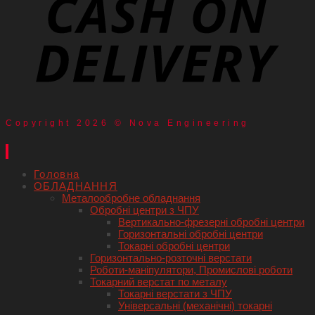
Copyright 2026 © Nova Engineering
Головна
ОБЛАДНАННЯ
Металообробне обладнання
Обробні центри з ЧПУ
Вертикально-фрезерні обробні центри
Горизонтальні обробні центри
Токарні обробні центри
Горизонтально-розточні верстати
Роботи-маніпулятори, Промислові роботи
Токарний верстат по металу
Токарні верстати з ЧПУ
Універсальні (механічні) токарні