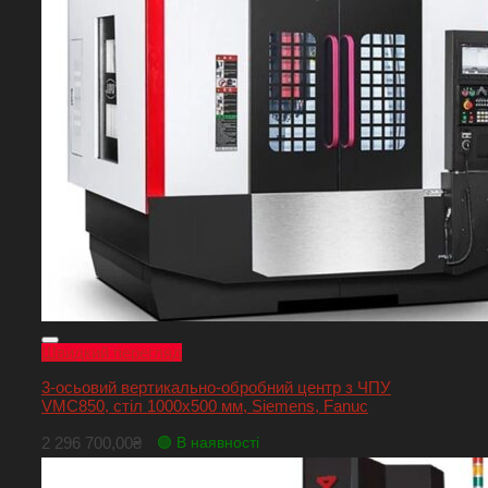
Швидкий перегляд
3-осьовий вертикально-обробний центр з ЧПУ
VMC850, стіл 1000х500 мм, Siemens, Fanuc
2 296 700,00
₴
🟢 В наявності