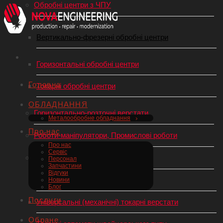
Обробні центри з ЧПУ
Вертикально-фрезерні обробні центри
Горизонтальні обробні центри
Головна
Токарні обробні центри
ОБЛАДНАННЯ
Горизонтально-розточні верстати
Металообробне обладнання
Про нас
Роботи-маніпулятори, Промислові роботи
Про нас
Сервіс
Токарний верстат по металу
Персонал
Запчастини
Відгуки
Токарні верстати з ЧПУ
Новини
Блог
Послуги
Універсальні (механічні) токарні верстати
Обране