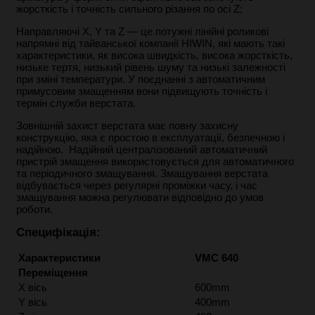
жорсткість і точність сильного різання по осі Z;
Направляючі X, Y та Z — це потужні лінійні роликові
напрямні від тайванської компанії HIWIN, які мають такі
характеристики, як висока швидкість, висока жорсткість,
низьке тертя, низький рівень шуму та низькі залежності
при зміні температури. У поєднанні з автоматичним
примусовим змащенням вони підвищують точність і
термін служби верстата.
Зовнішній захист верстата має повну захисну
конструкцію, яка є простою в експлуатації, безпечною і
надійною.
Надійний централізований автоматичний
пристрій змащення використовується для автоматичного
та періодичного змащування. Змащування верстата
відбувається через регулярні проміжки часу, і
час
змащування можна регулювати відповідно до умов
роботи.
Специфікація
:
Характеристики
VMC 640
Переміщення
X вісь
600mm
Y вісь
400mm