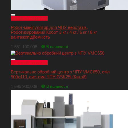
Швидкий перегляд
Робот-маніпулятор для ЧПУ верстатів,
Роботизирований Кобот 3 кг / 4 кг / 6 кг / 8 кг
вантажопідйомність
1 651 100,00
₴
🟢 В наявності
Швидкий перегляд
Вертикально обробний центр з ЧПУ VMC650, стіл
900х410, система ЧПУ GSK25i (Китай)
1 695 900,00
₴
🟢 В наявності