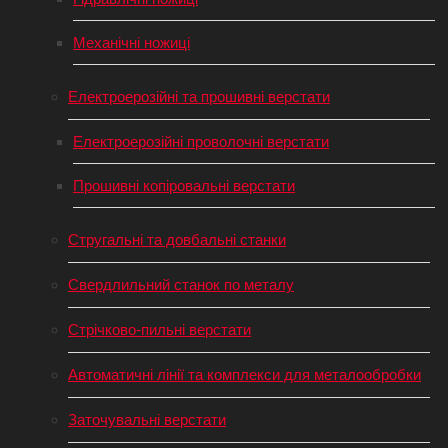
Механічні ножиці
Електроерозійні та прошивні верстати
Електроерозійні проволочні верстати
Прошивні копіровальні верстати
Стругальні та довбальні станки
Свердлильний станок по металу
Стрічково-пильні верстати
Автоматичні лінії та комплекси для металообробки
Заточувальні верстати