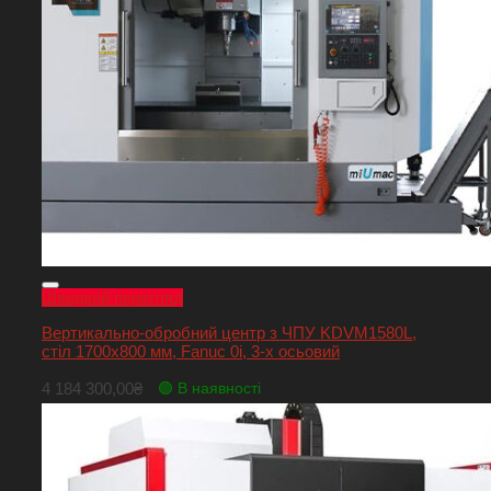
Швидкий перегляд
Вертикально-обробний центр з ЧПУ KDVM1580L,
стіл 1700х800 мм, Fanuc 0i, 3-х осьовий
4 184 300,00
₴
🟢 В наявності