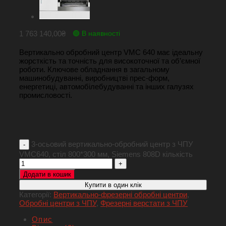
1 763 140,00
₴
🟢 В наявності
Вертикально обробний центр VMC 640 має ідеальну
жорсткість та точність для високоточної та об’ємної
роботи. Ключове обладнання в загальному
машинобудуванні, виробництві прес-форм,
енергетиці, автомобілебудуванні та інших галузях
промисловості.
3-осьовий вертикально-обробний центр з ЧПУ
VMC640, стіл 800*300 мм, Siemens 808D кількість
Додати в кошик
Купити в один клік
Категорії:
Вертикально-фрезерні обробні центри
,
Обробні центри з ЧПУ
,
Фрезерні верстати з ЧПУ
Опис