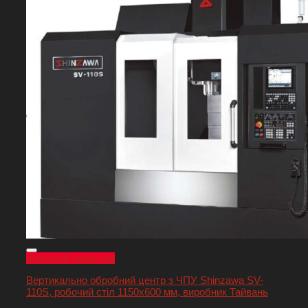
Швидкий перегляд
Вертикально обробний центр з ЧПУ Shinzawa SV-
110S, робочий стіл 1150х600 мм, виробник Тайвань