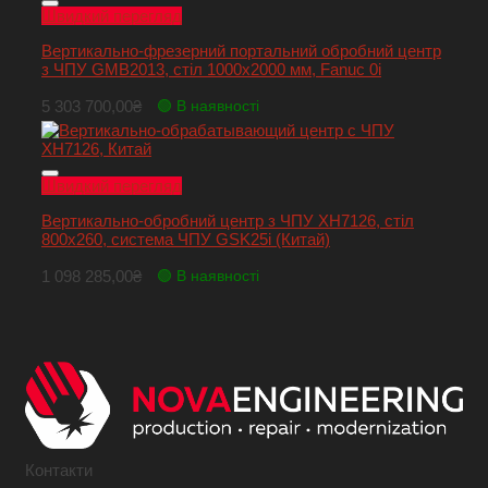
Швидкий перегляд
Вертикально-фрезерний портальний обробний центр
з ЧПУ GMB2013, стіл 1000х2000 мм, Fanuc 0i
5 303 700,00
₴
🟢 В наявності
Швидкий перегляд
Вертикально-обробний центр з ЧПУ XH7126, стіл
800х260, система ЧПУ GSK25i (Китай)
1 098 285,00
₴
🟢 В наявності
Контакти