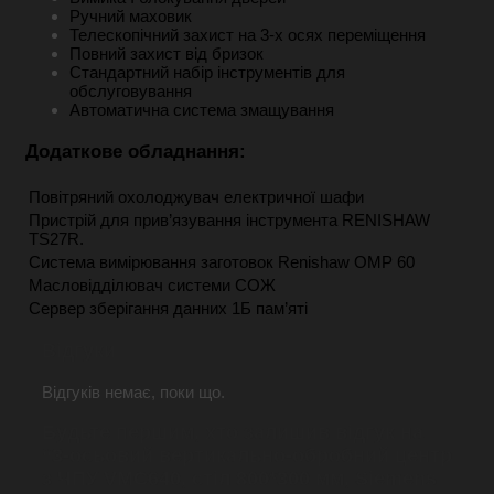
Ручний маховик
Телескопічний захист на 3-х осях переміщення
Повний захист від бризок
Стандартний набір інструментів для
обслуговування
Автоматична система змащування
Додаткове обладнання:
Повітряний охолоджувач електричної шафи
Пристрій для прив’язування інструмента RENISHAW
TS27R.
Система вимірювання заготовок Renishaw OMP 60
Масловідділювач системи СОЖ
Сервер зберігання данних 1Б пам’яті
Відгуки
Відгуків немає, поки що.
Будьте першим, хто залишив відгук на
“3-осьовий вертикально-обробний центр
з ЧПУ VMC640, стіл 800*300 мм, Siemens