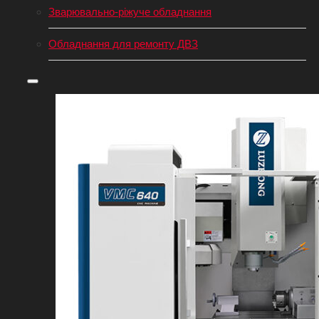
Зварювально-ріжуче обладнання
Обладнання для ремонту ДВЗ