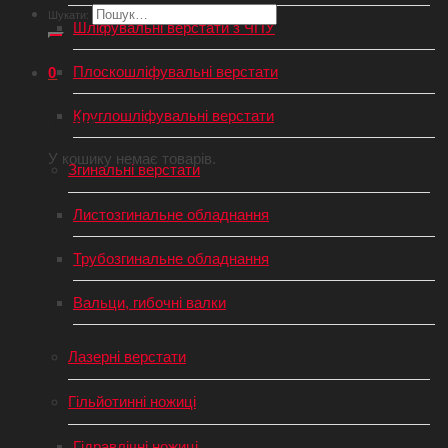
Шукати:
Шліфувальні верстати з ЧПУ
Плоскошліфувальні верстати
0
Круглошліфувальні верстати
Кошик
У кошику немає товарів.
Згинальні верстати
Листозгинальне обладнання
Трубозгинальне обладнання
Вальци, гибочні валки
Лазерні верстати
Гільйотинні ножиці
Гідравлічні ножиці