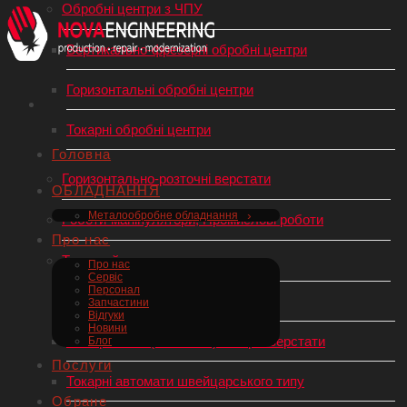
Обробні центри з ЧПУ
Вертикально-фрезерні обробні центри
Горизонтальні обробні центри
Токарні обробні центри
Головна
Горизонтально-розточні верстати
ОБЛАДНАННЯ
Металообробне обладнання
Роботи-маніпулятори, Промислові роботи
Про нас
Токарний верстат по металу
Про нас
Сервіс
Персонал
Токарні верстати з ЧПУ
Запчастини
Відгуки
Новини
Універсальні (механічні) токарні верстати
Блог
Послуги
Токарні автомати швейцарського типу
Обране