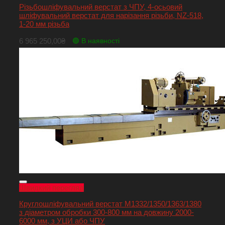
Різьбошліфувальний верстат з ЧПУ, 4-осьовий
шліфувальний верстат для нарізання різьби, NZ-518,
1-20 мм різьба
6 965 250,00
₴
🟢 В наявності
Швидкий перегляд
Круглошліфувальний верстат M1332/1350/1363/1380
з діаметром обробки 300-800 мм на довжину 2000-
6000 мм, з УЦИ або ЧПУ