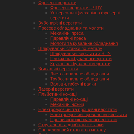
Фрезерні верстати
Фрезерні верстати з ЧПУ
Універсальні (механічні) фрезерні
верстати
Зубонарізні верстати
Пресове обладнання та молоти
Механічні преса
Гідравлічні преса
Молоти та кувальне обладнання
Шліфувальні станки по металу
Шліфувальні верстати з ЧПУ
Плоскошліфувальні верстати
Круглошліфувальні верстати
Згинальні верстати
Листозгинальне обладнання
Трубозгинальне обладнання
Вальци, гибочні валки
Лазерні верстати
Гільйотинні ножиці
Гідравлічні ножиці
Механічні ножиці
Електроерозійні та прошивні верстати
Електроерозійні проволочні верстати
Прошивні копіровальні верстати
Стругальні та довбальні станки
Свердлильний станок по металу