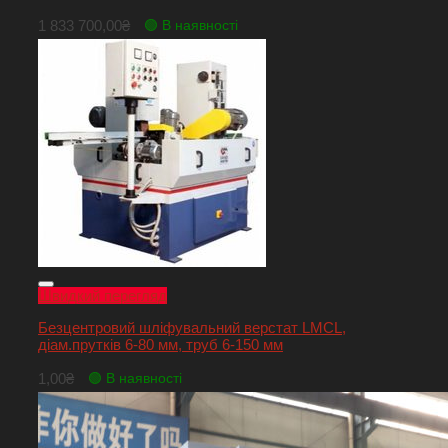
1 833 700,00
₴
🟢 В наявності
Швидкий перегляд
Безцентровий шліфувальний верстат LMCL,
діам.прутків 6-80 мм, труб 6-150 мм
1,00
₴
🟢 В наявності