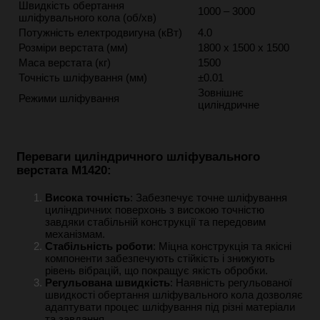
Швидкість обертання
1000 – 3000
шліфувального кола (об/хв)
Потужність електродвигуна (кВт)
4.0
Розміри верстата (мм)
1800 x 1500 x 1500
Маса верстата (кг)
1500
Точність шліфування (мм)
±0.01
Зовнішнє
Режими шліфування
циліндричне
Переваги циліндричного шліфувального
верстата M1420:
Висока точність
: Забезпечує точне шліфування
циліндричних поверхонь з високою точністю
завдяки стабільній конструкції та передовим
механізмам.
Стабільність роботи
: Міцна конструкція та якісні
компоненти забезпечують стійкість і знижують
рівень вібрацій, що покращує якість обробки.
Регульована швидкість
: Наявність регульованої
швидкості обертання шліфувального кола дозволяє
адаптувати процес шліфування під різні матеріали
та завдання.