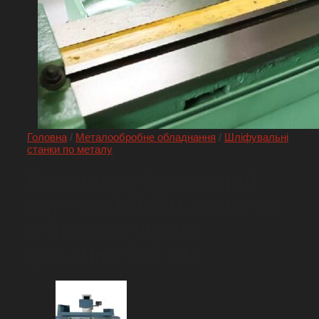
Головна
/
Металообробне обладнання
/
Шліфувальні
станки по металу
Круглошліфувальний
верстат M1420, діаметр
обробки 200 мм,
довжина 500 мм