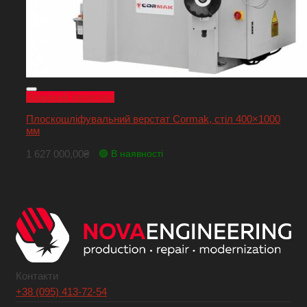
Швидкий перегляд
Плоскошліфувальний верстат Cormak, стіл 400×1000
мм
1 627 000,00
₴
🟢 В наявності
Контакти
+38 (095) 413-72-54