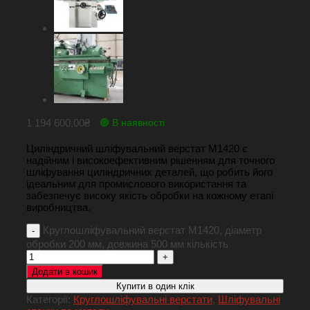
1 194 600,00
₴
🟢 В наявності
Циліндричний шліфувальний верстат M1420 є
надійним і високоефективним рішенням для точного
шліфування циліндричних деталей, що робить його
ідеальним для промислового використання та
забезпечує високу якість обробки на кожному етапі
виробництва.
Круглошліфувальний верстат M1420, діаметр
обробки 200 мм, довжина 500 мм кількість
Додати в кошик
Купити в один клік
Категорії:
Круглошліфувальні верстати
,
Шліфувальні