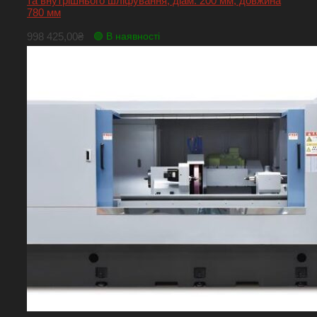
та внутрішнього шліфування, діам. 200 мм, довжина
780 мм
998 425,00
₴
🟢 В наявності