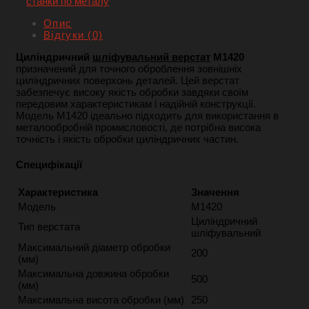
станки по металу
Опис
Відгуки (0)
Циліндричний
шліфувальний верстат
M1420
призначений для точного оброблення зовнішніх
циліндричних поверхонь деталей. Цей верстат
забезпечує високу якість обробки завдяки своїм
передовим характеристикам і надійній конструкції.
Модель M1420 ідеально підходить для використання в
металообробній промисловості, де потрібна висока
точність і якість обробки циліндричних частин.
Специфікації
Характеристика
Значення
Модель
M1420
Циліндричний
Тип верстата
шліфувальний
Максимальний діаметр обробки
200
(мм)
Максимальна довжина обробки
500
(мм)
Максимальна висота обробки (мм)
250