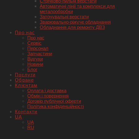
Стрічково-пильні верстати
Автоматичні лінії та комплекси для
металообробки
Заточувальні верстати
Зварювально-ріжуче обладнання
Обладнання для ремонту ДВЗ
Про нас
Про нас
Сервіс
Персонал
Запчастини
Відгуки
Новини
Блог
Послуги
Обране
Клієнтам
Оплата і доставка
Обмін і повернення
Договір публічної оферти
Політика конфіденційності
Контакти
UA
UA
RU
Увійти