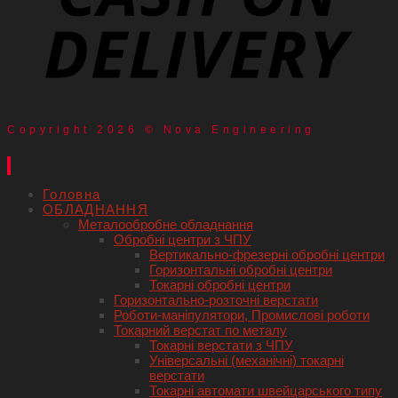
Copyright 2026 © Nova Engineering
Головна
ОБЛАДНАННЯ
Металообробне обладнання
Обробні центри з ЧПУ
Вертикально-фрезерні обробні центри
Горизонтальні обробні центри
Токарні обробні центри
Горизонтально-розточні верстати
Роботи-маніпулятори, Промислові роботи
Токарний верстат по металу
Токарні верстати з ЧПУ
Універсальні (механічні) токарні
верстати
Токарні автомати швейцарського типу