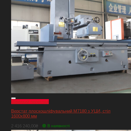
Швидкий перегляд
Верстат плоскошліфувальний M7180 з УЦИ, стіл
1600х800 мм
2 416 240,00
₴
🟢 В наявності