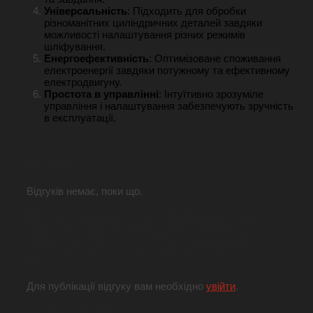
Універсальність
: Підходить для обробки
різноманітних циліндричних деталей завдяки
можливості налаштування різних режимів
шліфування.
Енергоефективність
: Оптимізоване споживання
електроенергії завдяки потужному та ефективному
електродвигуну.
Простота в управлінні
: Інтуїтивно зрозуміле
управління і налаштування забезпечують зручність
в експлуатації.
Відгуки
Відгуків немає, поки що.
Будьте першим, хто залишив відгук на
“Круглошліфувальний верстат M1420,
діаметр обробки 200 мм, довжина 500
мм”
Для публікації відгуку вам необхідно
увійти
.
Супутні товари