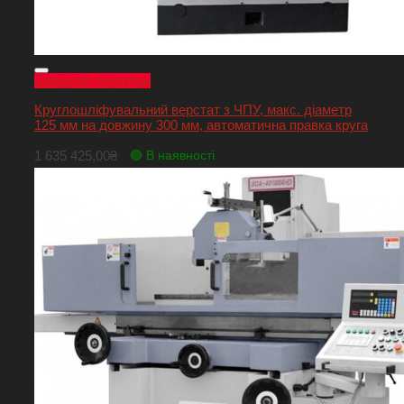
Швидкий перегляд
Круглошліфувальний верстат з ЧПУ, макс. діаметр
125 мм на довжину 300 мм, автоматична правка круга
1 635 425,00
₴
🟢 В наявності