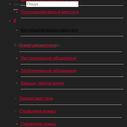
Шукати:
Плоскошліфувальні верстати
0
Круглошліфувальні верстати
Кошик
У кошику немає товарів.
Згинальні верстати
Листозгинальне обладнання
Трубозгинальне обладнання
Вальци, гибочні валки
Лазерні верстати
Гільйотинні ножиці
Гідравлічні ножиці