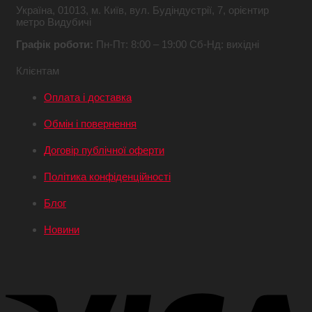
Україна,
01013, м. Київ,
вул. Будіндустрії, 7,
орієнтир
метро Видубичі
Графік роботи:
Пн-Пт: 8:00 – 19:00
Сб-Нд: вихідні
Клієнтам
Оплата і доставка
Обмін і повернення
Договір публічної оферти
Політика конфіденційності
Блог
Новини