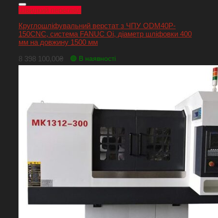
Швидкий перегляд
Круглошліфувальний верстат з ЧПУ ODM40P-
150CNC, система FANUC Oi, діаметр шліфовки 400
мм на довжину 1500 мм
8 398 100,00
₴
🟢 В наявності