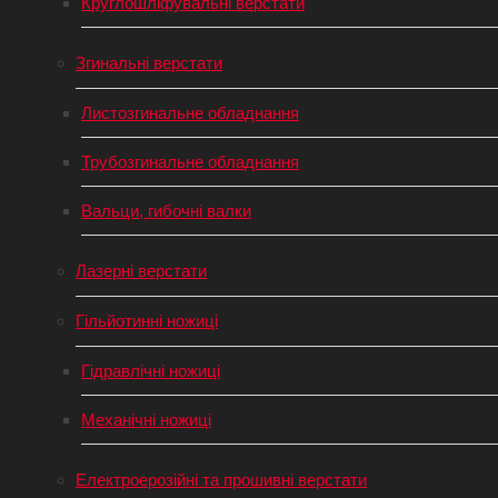
Круглошліфувальні верстати
Згинальні верстати
Листозгинальне обладнання
Трубозгинальне обладнання
Вальци, гибочні валки
Лазерні верстати
Гільйотинні ножиці
Гідравлічні ножиці
Механічні ножиці
Електроерозійні та прошивні верстати