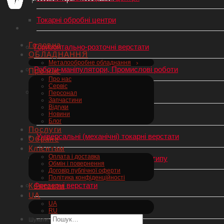
Токарні обробні центри
Головна
Горизонтально-розточні верстати
ОБЛАДНАННЯ
Металообробне обладнання
Роботи-маніпулятори, Промислові роботи
Про нас
Про нас
Сервіс
Токарний верстат по металу
Персонал
Запчастини
Відгуки
Токарні верстати з ЧПУ
Новини
Блог
Послуги
Універсальні (механічні) токарні верстати
Обране
Клієнтам
Оплата і доставка
Токарні автомати швейцарського типу
Обмін і повернення
Договір публічної оферти
Політика конфіденційності
Фрезерні верстати
Контакти
UA
UA
Фрезерні верстати з ЧПУ
RU
Шукати: