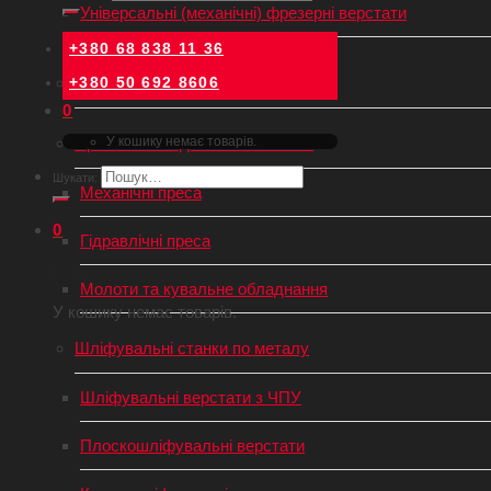
Універсальні (механічні) фрезерні верстати
+380 68 838 11 36
+380 50 692 8606
Зубонарізні верстати
0
Пресове обладнання та молоти
У кошику немає товарів.
Шукати:
Механічні преса
0
Гідравлічні преса
Кошик
Молоти та кувальне обладнання
У кошику немає товарів.
Шліфувальні станки по металу
Шліфувальні верстати з ЧПУ
Плоскошліфувальні верстати