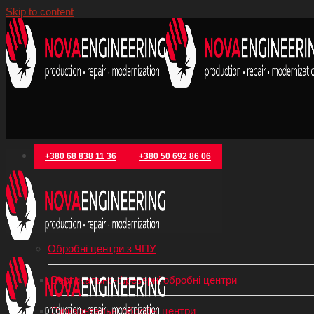
Skip to content
+380 68 838 11 36
+380 50 692 86 06
Категорії товарів
Металообробне обладнання
Обробні центри з ЧПУ
Вертикально-фрезерні обробні центри
Горизонтальні обробні центри