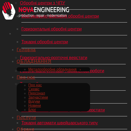
Обробні центри з ЧПУ
Вертикально-фрезерні обробні центри
Горизонтальні обробні центри
Токарні обробні центри
Головна
Горизонтально-розточні верстати
ОБЛАДНАННЯ
Металообробне обладнання
Роботи-маніпулятори, Промислові роботи
Про нас
Токарний верстат по металу
Про нас
Сервіс
Персонал
Токарні верстати з ЧПУ
Запчастини
Відгуки
Новини
Універсальні (механічні) токарні верстати
Блог
Послуги
Токарні автомати швейцарського типу
Обране