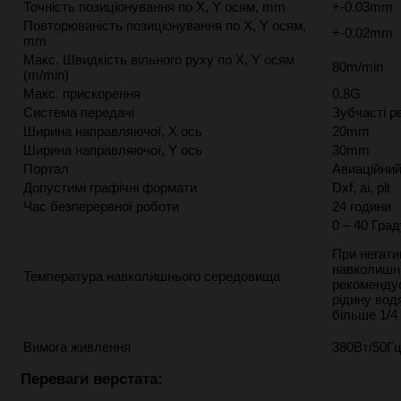
Точність позиціонування по X, Y осям, mm
+-0.03mm
Повторюваність позиціонування по X, Y осям,
+-0.02mm
mm
Макс. Швидкість вільного руху по X, Y осям
80m/min
(m/min)
Макс. прискорення
0.8G
Система передачі
Зубчасті р
Ширина направляючої, X ось
20mm
Ширина направляючої, Y ось
30mm
Портал
Авиаційний
Допустимі графічні формати
Dxf, ai, plt
Час безперервної роботи
24 години
0 – 40 Град
При негати
навколишн
Температура навколишнього середовища
рекоменду
рідину вод
більше 1/4
Вимога живлення
380Вт/50Г
Переваги верстата: