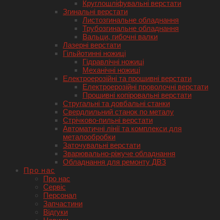
Круглошліфувальні верстати
Згинальні верстати
Листозгинальне обладнання
Трубозгинальне обладнання
Вальци, гибочні валки
Лазерні верстати
Гільйотинні ножиці
Гідравлічні ножиці
Механічні ножиці
Електроерозійні та прошивні верстати
Електроерозійні проволочні верстати
Прошивні копіровальні верстати
Стругальні та довбальні станки
Свердлильний станок по металу
Стрічково-пильні верстати
Автоматичні лінії та комплекси для
металообробки
Заточувальні верстати
Зварювально-ріжуче обладнання
Обладнання для ремонту ДВЗ
Про нас
Про нас
Сервіс
Персонал
Запчастини
Відгуки