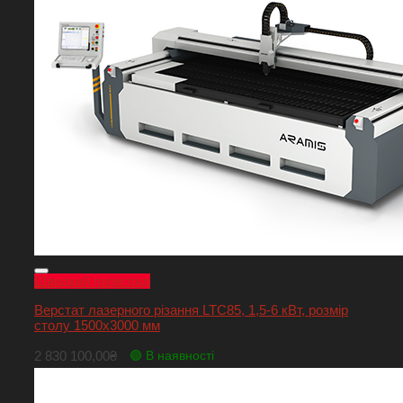
Швидкий перегляд
Верстат лазерного різання LTC85, 1,5-6 кВт, розмір
столу 1500х3000 мм
2 830 100,00
₴
🟢 В наявності