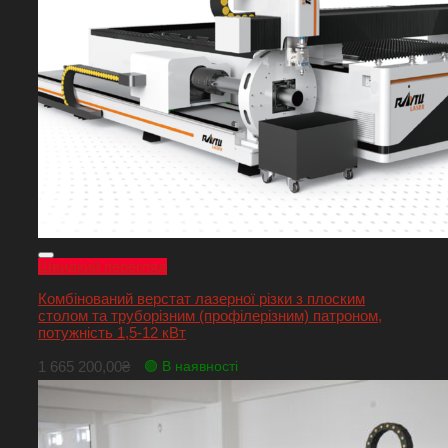
Швидкий перегляд
Комбінований верстат лазерної різки з плоским
столом та труборізним (профілерізним) патроном,
потужність 1,5-12 кВт
1 665 200,00
₴
🟢 В наявності