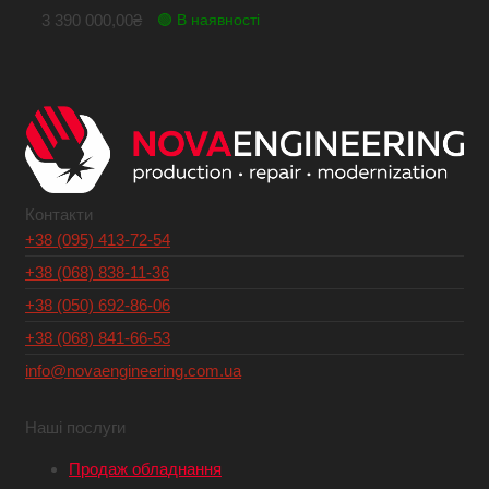
3 390 000,00
₴
🟢 В наявності
Контакти
+38 (095) 413-72-54
+38 (068) 838-11-36
+38 (050) 692-86-06
+38 (068) 841-66-53
info@novaengineering.com.ua
Наші послуги
Продаж обладнання