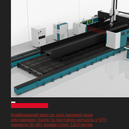
Швидкий перегляд
Комбінований верстат для лазерної різки
двутаврових балок та листового металла з ЧПУ,
джерело 30 кВт, розмір столу 13х3 метри