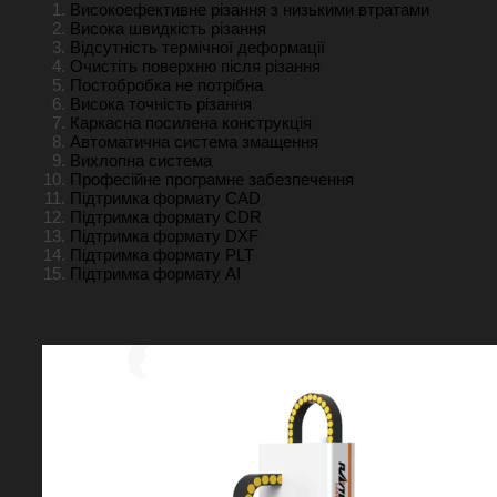
Високоефективне різання з низькими втратами
Висока швидкість різання
Відсутність термічної деформації
Очистіть поверхню після різання
Постобробка не потрібна
Висока точність різання
Каркасна посилена конструкція
Автоматична система змащення
Вихлопна система
Професійне програмне забезпечення
Підтримка формату CAD
Підтримка формату CDR
Підтримка формату DXF
Підтримка формату PLT
Підтримка формату AI
Супутні товари