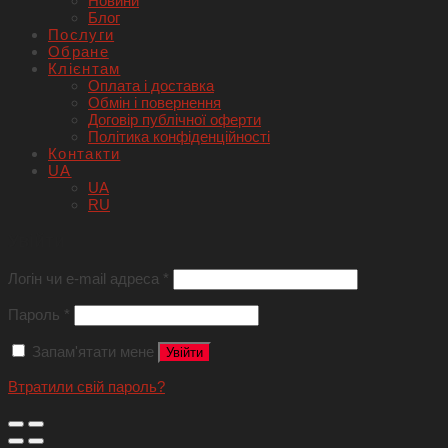
Новини
Блог
Послуги
Обране
Клієнтам
Оплата і доставка
Обмін і повернення
Договір публічної оферти
Політика конфіденційності
Контакти
UA
UA
RU
Увійти
Логін чи e-mail адреса
*
Пароль
*
Запам'ятати мене
Увійти
Втратили свій пароль?