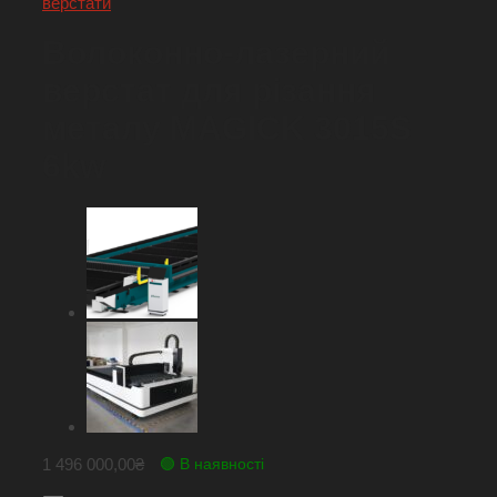
верстати
Волоконно-лазерний
верстат для різання
металу MAGICK 3015S
6kw
1 496 000,00
₴
🟢 В наявності