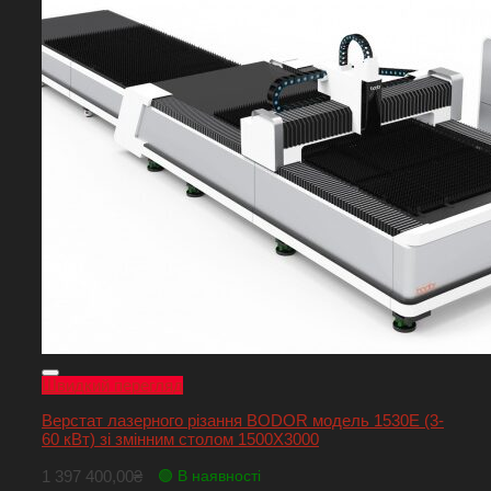
Швидкий перегляд
Верстат лазерного різання BODOR модель 1530Е (3-
60 кВт) зі змінним столом 1500Х3000
1 397 400,00
₴
🟢 В наявності