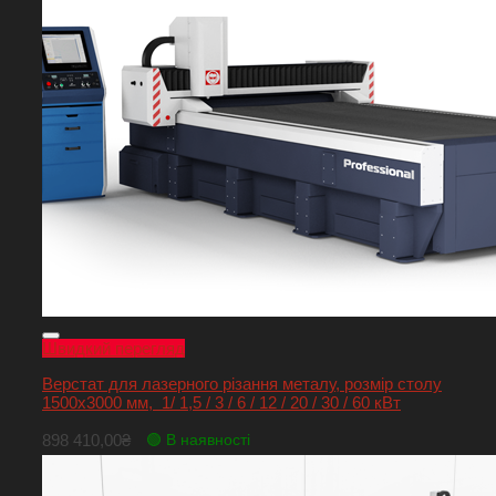
Швидкий перегляд
Верстат для лазерного різання металу, розмір столу
1500х3000 мм, 1/ 1,5 / 3 / 6 / 12 / 20 / 30 / 60 кВт
898 410,00
₴
🟢 В наявності