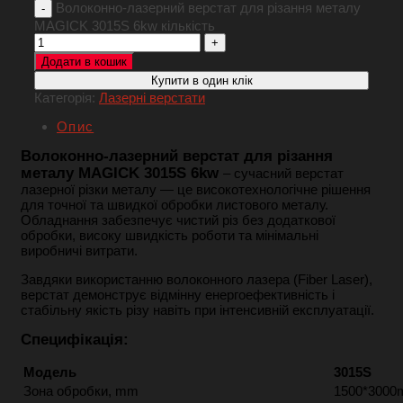
Волоконно-лазерний верстат для різання металу
MAGICK 3015S 6kw кількість
Додати в кошик
Купити в один клік
Категорія:
Лазерні верстати
Опис
Волоконно-лазерний верстат для різання
металу MAGICK 3015S 6kw
– сучасний верстат
лазерної різки металу — це високотехнологічне рішення
для точної та швидкої обробки листового металу.
Обладнання забезпечує чистий різ без додаткової
обробки, високу швидкість роботи та мінімальні
виробничі витрати.
Завдяки використанню волоконного лазера (Fiber Laser),
верстат демонструє відмінну енергоефективність і
стабільну якість різу навіть при інтенсивній експлуатації.
Специфікація:
Модель
3015S
Зона обробки, mm
1500*300