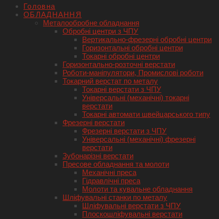
Головна
ОБЛАДНАННЯ
Металообробне обладнання
Обробні центри з ЧПУ
Вертикально-фрезерні обробні центри
Горизонтальні обробні центри
Токарні обробні центри
Горизонтально-розточні верстати
Роботи-маніпулятори, Промислові роботи
Токарний верстат по металу
Токарні верстати з ЧПУ
Універсальні (механічні) токарні
верстати
Токарні автомати швейцарського типу
Фрезерні верстати
Фрезерні верстати з ЧПУ
Універсальні (механічні) фрезерні
верстати
Зубонарізні верстати
Пресове обладнання та молоти
Механічні преса
Гідравлічні преса
Молоти та кувальне обладнання
Шліфувальні станки по металу
Шліфувальні верстати з ЧПУ
Плоскошліфувальні верстати