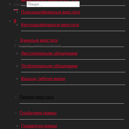
Шукати:
Плоскошліфувальні верстати
0
Круглошліфувальні верстати
Кошик
Згинальні верстати
У кошику немає товарів.
Листозгинальне обладнання
Трубозгинальне обладнання
Вальци, гибочні валки
Лазерні верстати
Гільйотинні ножиці
Гідравлічні ножиці