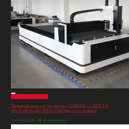
Швидкий перегляд
Лазерний верстат по металу GWEIKE LF3015 1,5
кВт/3 кВт/6 кВт, 3000х1500 мм поле різання
994 300,00
₴
🟢 В наявності