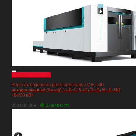
Швидкий перегляд
Верстат лазерного різання металу LV-F1530
оптоволоконний (Китай) 1 кВт/1,5 кВт/3 кВт/6 кВт/10
кВт/30 кВт
990 080,00
₴
🟢 В наявності